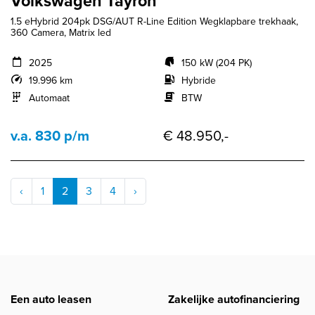
Volkswagen Tayron
1.5 eHybrid 204pk DSG/AUT R-Line Edition Wegklapbare trekhaak,
360 Camera, Matrix led
2025
150 kW (204 PK)
19.996 km
Hybride
Automaat
BTW
v.a. 830 p/m
€ 48.950,-
‹
1
2
3
4
›
Een auto leasen
Zakelijke autofinanciering