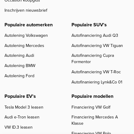
Occasion koopgids
Inschrijven nieuwsbrief
Populaire automerken
Populaire SUV's
Autolening Volkswagen
Autofinanciering Audi Q3
Autolening Mercedes
Autofinanciering VW Tiguan
Autolening Audi
Autofinanciering Cupra
Formentor
Autolening BMW
Autofinanciering VW T-Roc
Autolening Ford
Autofinaniering Lynk&Co 01
Populaire EV's
Populaire modellen
Tesla Model 3 leasen
Financiering VW Golf
Audi e-Tron leasen
Financiering Mercedes A
Klasse
VW ID.3 leasen
Financiering VW Polo