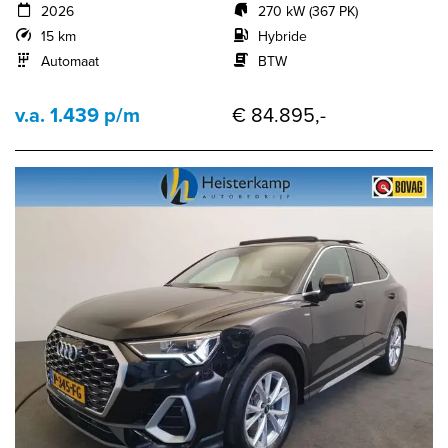
2026
270 kW (367 PK)
15 km
Hybride
Automaat
BTW
v.a. 1.439 p/m
€ 84.895,-