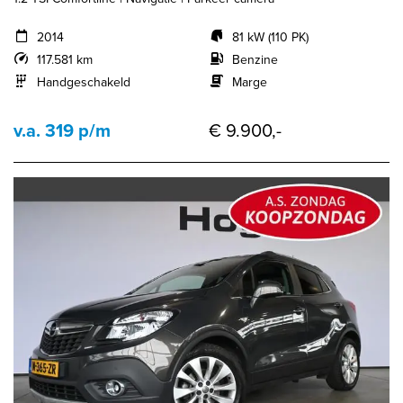
2014
81 kW (110 PK)
117.581 km
Benzine
Handgeschakeld
Marge
v.a. 319 p/m
€ 9.900,-