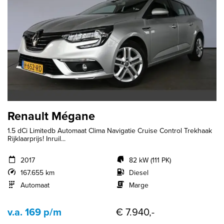
Renault Mégane
1.5 dCi Limitedb Automaat Clima Navigatie Cruise Control Trekhaak
Rijklaarprijs! Inruil...
2017
82 kW (111 PK)
167.655 km
Diesel
Automaat
Marge
v.a. 169 p/m
€ 7.940,-