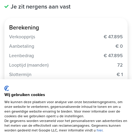
Je zit nergens aan vast
Berekening
Verkoopprijs
€ 47.895
Aanbetaling
€ 0
Leenbedrag
€ 47.895
Looptijd (maanden)
72
Slottermijn
€ 1
Jaarlijkse kostenpercentage
9.9%
Totaalbedrag
€ 63.721
Wij gebruiken cookies
We kunnen deze plaatsen voor analyse van onze bezoekersgegevens, om
Debetrentevoet op jaarbasis
9.9%
onze website te verbeteren, gepersonaliseerde inhoud te tonen en om u
een geweldige website-ervaring te bieden. Voor meer informatie over de
cookies die we gebruiken opent u de instellingen.
Je betaalt per maand
€ 885
De gegevens worden verzameld voor het personaliseren van advertenties en
het meten van de effectiviteit van reclamecampagnes. Gegevens kunnen
worden gedeeld met Google LLC, meer informatie vindt u
hier
.