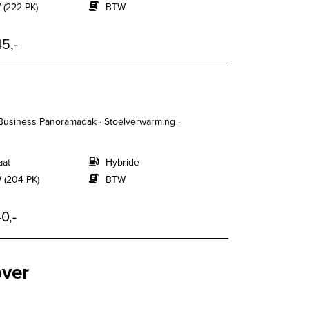
 (222 PK)
BTW
5,-
Business Panoramadak · Stoelverwarming ·
aat
Hybride
 (204 PK)
BTW
0,-
over