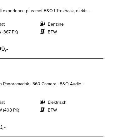
I experience plus met B&O | Trekhaak, elektr....
aat
Benzine
 (367 PK)
BTW
9,-
h Panoramadak · 360 Camera · B&O Audio ·
aat
Elektrisch
 (408 PK)
BTW
0,-