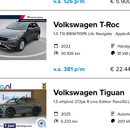
v.a. 126 p/m
€ 5.900
Volkswagen T-Roc
1.0 TSI 81KW/110PK Life Navigatie · Apple/
2022
Handg
30.926 km
81 kW (
v.a. 381 p/m
€ 22.44
Volkswagen Tiguan
1.5 eHybrid 272pk R-Line Edition Pano/IQ.
2025
Autom
6.233 km
200 kW