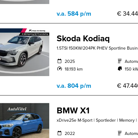
v.a. 584 p/m
€ 34.44
Skoda Kodiaq
1.5TSI 150KW/204PK PHEV Sportline Busine
2025
Autom
18.193 km
150 kW
v.a. 804 p/m
€ 47.44
BMW X1
xDrive25e M-Sport | Sportleder | Memory |
2022
Autom