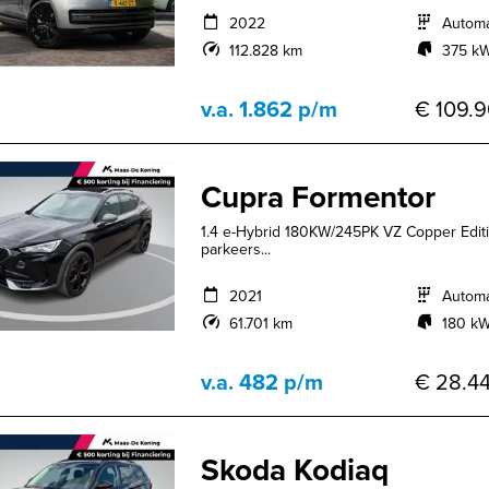
2022
Autom
112.828 km
375 kW
v.a. 1.862 p/m
€ 109.9
Cupra Formentor
1.4 e-Hybrid 180KW/245PK VZ Copper Edit
parkeers...
2021
Autom
61.701 km
180 kW
v.a. 482 p/m
€ 28.44
Skoda Kodiaq