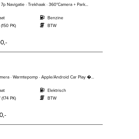
7p Navigatie · Trekhaak · 360°Camera + Park...
aat
Benzine
 (150 PK)
BTW
0,-
era · Warmtepomp · Apple/Android Car Play �...
aat
Elektrisch
 (174 PK)
BTW
0,-