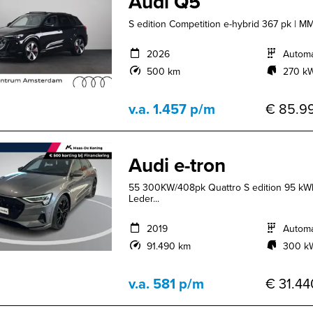
Audi Q5
S edition Competition e-hybrid 367 pk | MM
2026
Autom
500 km
270 kW
v.a. 1.457 p/m
€ 85.99
Audi e-tron
55 300KW/408pk Quattro S edition 95 kW
Leder...
2019
Autom
91.490 km
300 kW
v.a. 581 p/m
€ 31.44