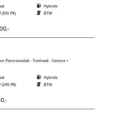
aat
Hybride
 (510 PK)
BTW
00,-
ion Panoramadak · Trekhaak · Camera +
aat
Hybride
 (245 PK)
BTW
0,-