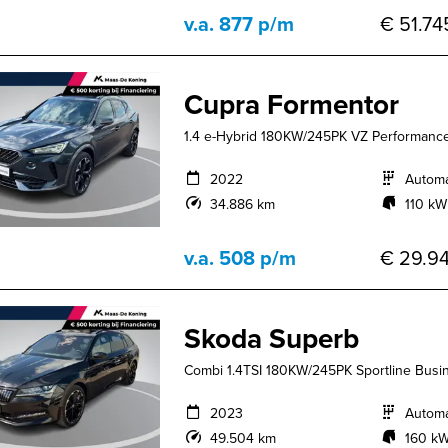
v.a. 877 p/m
€ 51.74
Cupra Formentor
1.4 e-Hybrid 180KW/245PK VZ Performance 
2022
Autom
34.886 km
110 kW
v.a. 508 p/m
€ 29.94
Skoda Superb
Combi 1.4TSI 180KW/245PK Sportline Busin
2023
Autom
49.504 km
160 kW