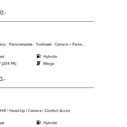
0,-
ss · Panoramadak · Trekhaak · Camera + Parke...
aat
Hybride
 (204 PK)
Marge
0,-
 H/K | Head-Up | Camera | Comfort Acces
aat
Hybride