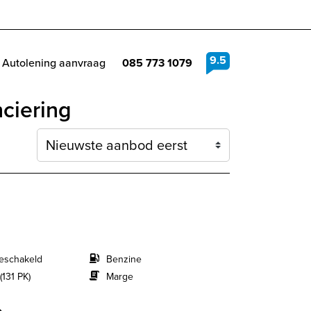
9.5
Autolening aanvraag
085 773 1079
nciering
Sortering
eschakeld
Benzine
(131 PK)
Marge