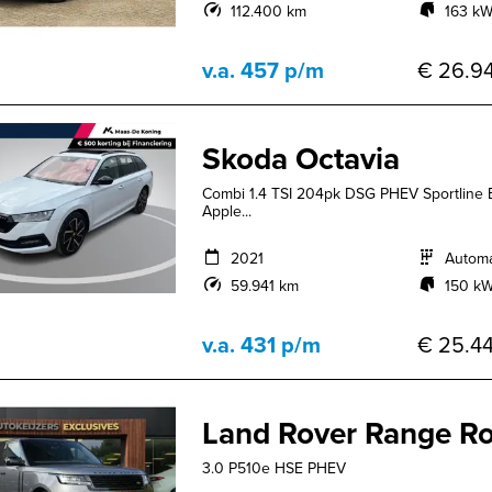
112.400 km
163 kW
v.a. 457 p/m
€ 26.94
Skoda Octavia
Combi 1.4 TSI 204pk DSG PHEV Sportline 
Apple...
2021
Autom
59.941 km
150 kW
v.a. 431 p/m
€ 25.44
Land Rover Range R
3.0 P510e HSE PHEV