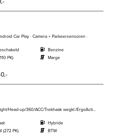
,-
Android Car Play · Camera + Parkeersensoren ·
eschakeld
Benzine
110 PK)
Marge
0,-
Light/Head-up/360/ACC/Trekhaak wegkl./ErgoActi...
aat
Hybride
 (272 PK)
BTW