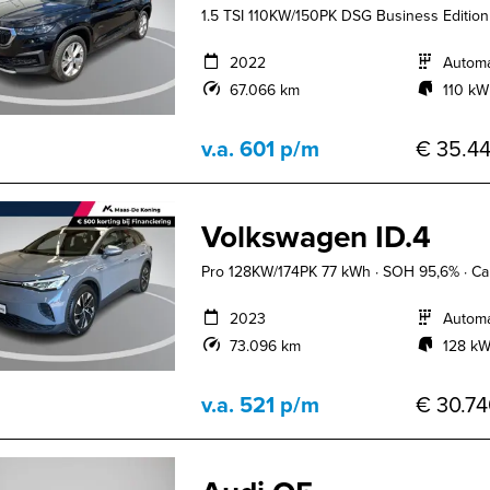
1.5 TSI 110KW/150PK DSG Business Edition 
2022
Autom
67.066 km
110 kW
v.a. 601 p/m
€ 35.44
Volkswagen ID.4
Pro 128KW/174PK 77 kWh · SOH 95,6% · Cam
2023
Autom
73.096 km
128 kW
v.a. 521 p/m
€ 30.74