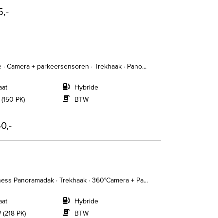
5,-
· Camera + parkeersensoren · Trekhaak · Pano...
aat
Hybride
 (150 PK)
BTW
0,-
ess Panoramadak · Trekhaak · 360°Camera + Pa...
aat
Hybride
 (218 PK)
BTW