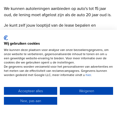
We kunnen autoleningen aanbieden op auto's tot 15 jaar
oud, de lening moet afgelost zijn als de auto 20 jaar oud is.
Je kunt zelf jouw looptijd van de lease bepalen en
eventueel een aanbetaling doen of een slottermijn
instellen. Wij helpen je graag bij het afsluiten en op maat
Wij gebruiken cookies
maken van jouw autofinanciering.
We kunnen deze plaatsen voor analyse van onze bezoekersgegevens, om
Heb je geen auto gevonden in onze voorraad auto's van
onze website te verbeteren, gepersonaliseerde inhoud te tonen en om u
een geweldige website-ervaring te bieden. Voor meer informatie over de
Nederlandse autodealers of uit de voorraad van ons
cookies die we gebruiken opent u de instellingen.
Europese netwerk? Doe dan gerust een aanvraag voor een
De gegevens worden verzameld voor het personaliseren van advertenties en
het meten van de effectiviteit van reclamecampagnes. Gegevens kunnen
auto die je op een advertentiewebsite bij een ander
worden gedeeld met Google LLC, meer informatie vindt u
hier
.
autobedrijf in Nederland hebt gevonden. Je kunt de link
naar de advertentie doorgeven als je een aanvraag doet via
Accepteer alles
Weigeren
onze
autolening calculator
.
Nee, pas aan