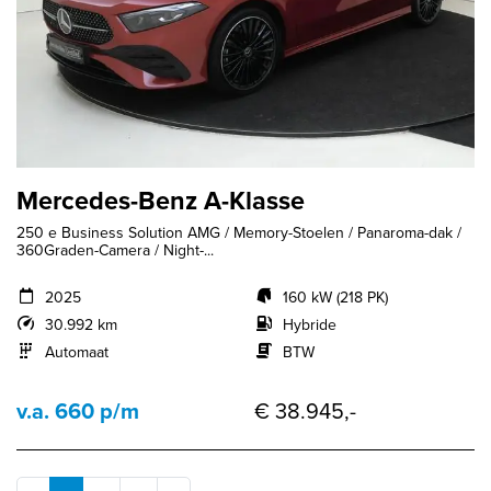
Mercedes-Benz A-Klasse
250 e Business Solution AMG / Memory-Stoelen / Panaroma-dak /
360Graden-Camera / Night-...
2025
160 kW (218 PK)
30.992 km
Hybride
Automaat
BTW
v.a. 660 p/m
€ 38.945,-