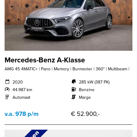
Mercedes-Benz A-Klasse
AMG 45 4MATIC+ | Pano | Memory | Burmester | 360° | Multibeam |
2020
285 kW (387 PK)
44.987 km
Benzine
Automaat
Marge
v.a. 978 p/m
€ 52.900,-