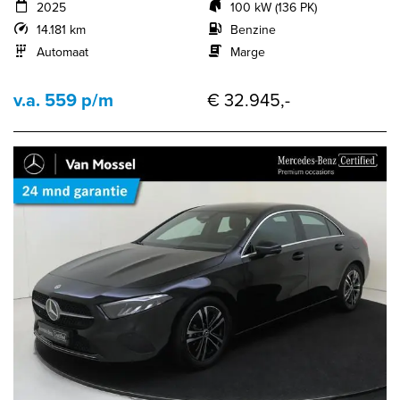
2025
100 kW (136 PK)
14.181 km
Benzine
Automaat
Marge
v.a. 559 p/m
€ 32.945,-