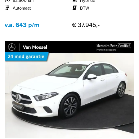
52.500 km
Hybride
Automaat
BTW
v.a. 643 p/m
€ 37.945,-