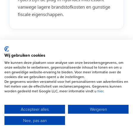
vanwege lagere brandstofkosten en gunstige
fiscale eigenschappen.
Welke Mercedes-Benz A-Klasse
Wij gebruiken cookies
past bij jou?
We kunnen deze plaatsen voor analyse van onze bezoekersgegevens, om
onze website te verbeteren, gepersonaliseerde inhoud te tonen en om u
een geweldige website-ervaring te bieden. Voor meer informatie over de
cookies die we gebruiken opent u de instellingen.
De gegevens worden verzameld voor het personaliseren van advertenties en
het meten van de effectiviteit van reclamecampagnes. Gegevens kunnen
A180
worden gedeeld met Google LLC, meer informatie vindt u
hier
.
De A180 is voor veel particuliere kopers de
beste balans tussen prijs, prestaties en
Accepteer alles
Weigeren
verbruik. Ideaal voor dagelijks gebruik.
Nee, pas aan