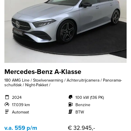
Mercedes-Benz A-Klasse
180 AMG Line / Stoelverwarming / Achteruitrijcamera / Panorama-
schuifdak / Night-Pakket /
2024
100 kW (136 PK)
17.039 km
Benzine
Automaat
BTW
v.a. 559 p/m
€ 32.945,-