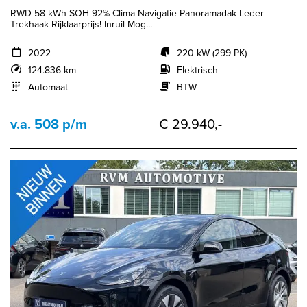
RWD 58 kWh SOH 92% Clima Navigatie Panoramadak Leder
Trekhaak Rijklaarprijs! Inruil Mog...
2022
220 kW (299 PK)
124.836 km
Elektrisch
Automaat
BTW
v.a. 508 p/m
€ 29.940,-