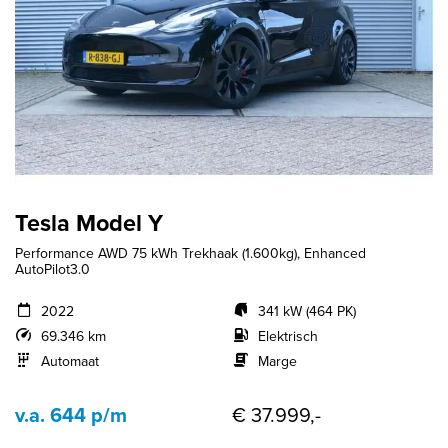
Tesla Model Y
Performance AWD 75 kWh Trekhaak (1.600kg), Enhanced
AutoPilot3.0
2022
341 kW (464 PK)
69.346 km
Elektrisch
Automaat
Marge
v.a. 644 p/m
€ 37.999,-