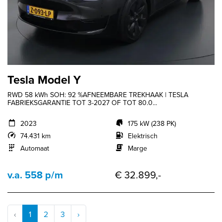
Tesla Model Y
RWD 58 kWh SOH: 92 %AFNEEMBARE TREKHAAK | TESLA
FABRIEKSGARANTIE TOT 3-2027 OF TOT 80.0...
2023
175 kW (238 PK)
74.431 km
Elektrisch
Automaat
Marge
v.a. 558 p/m
€ 32.899,-
‹
1
2
3
›