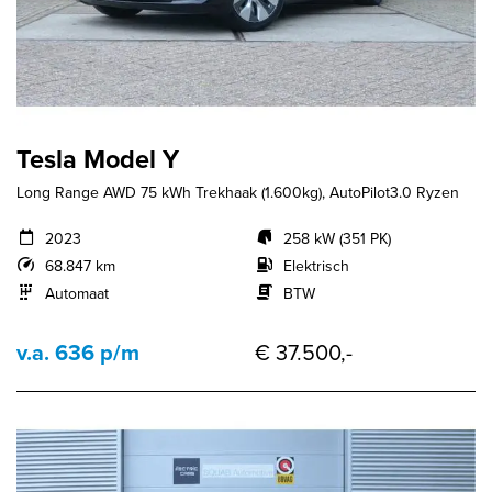
Tesla Model Y
Long Range AWD 75 kWh Trekhaak (1.600kg), AutoPilot3.0 Ryzen
2023
258 kW (351 PK)
68.847 km
Elektrisch
Automaat
BTW
v.a. 636 p/m
€ 37.500,-