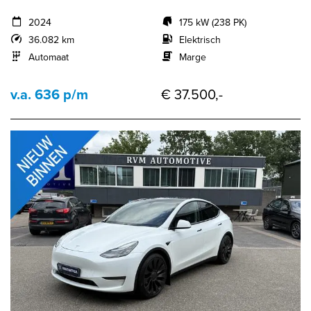
2024
175 kW (238 PK)
36.082 km
Elektrisch
Automaat
Marge
v.a. 636 p/m
€ 37.500,-