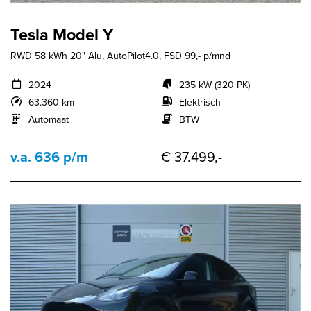
Tesla Model Y
RWD 58 kWh 20" Alu, AutoPilot4.0, FSD 99,- p/mnd
2024
235 kW (320 PK)
63.360 km
Elektrisch
Automaat
BTW
v.a. 636 p/m
€ 37.499,-