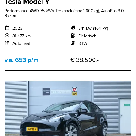
Tesla Model Y
Performance AWD 75 kWh Trekhaak (max 1.600kg), AutoPilot3.0
Ryzen
2023
341 kW (464 PK)
81.477 km
Elektrisch
Automaat
BTW
v.a. 653 p/m
€ 38.500,-