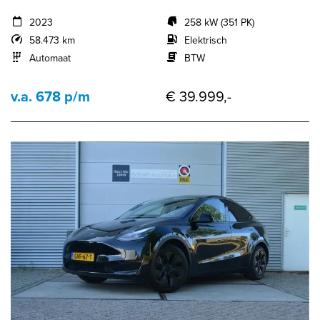
2023
258 kW (351 PK)
58.473 km
Elektrisch
Automaat
BTW
v.a. 678 p/m
€ 39.999,-