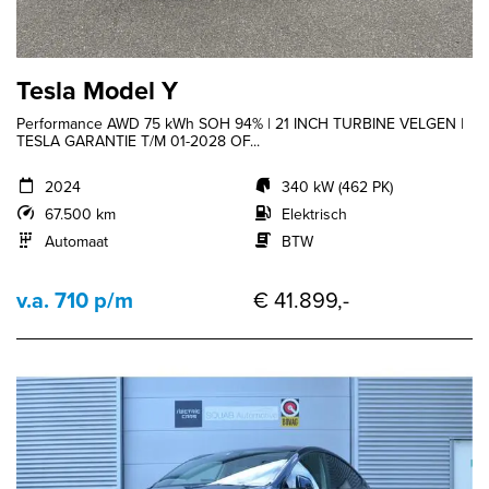
Tesla Model Y
Performance AWD 75 kWh SOH 94% | 21 INCH TURBINE VELGEN |
TESLA GARANTIE T/M 01-2028 OF...
2024
340 kW (462 PK)
67.500 km
Elektrisch
Automaat
BTW
v.a. 710 p/m
€ 41.899,-