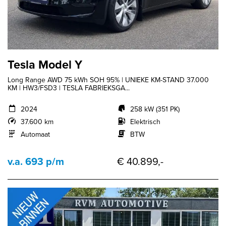
Tesla Model Y
Long Range AWD 75 kWh SOH 95% | UNIEKE KM-STAND 37.000
KM | HW3/FSD3 | TESLA FABRIEKSGA...
2024
258 kW (351 PK)
37.600 km
Elektrisch
Automaat
BTW
v.a. 693 p/m
€ 40.899,-