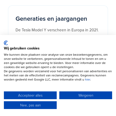
Generaties en jaargangen
De Tesla Model Y verscheen in Europa in 2021.
In 2023 werden de uit Berlijn afkomstige
modellen voorzien van diverse
Wij gebruiken cookies
kwaliteitsverbeteringen. De vernieuwde Model
We kunnen deze plaatsen voor analyse van onze bezoekersgegevens, om
Y Juniper werd in 2025 geïntroduceerd met
onze website te verbeteren, gepersonaliseerde inhoud te tonen en om u
een geweldige website-ervaring te bieden. Voor meer informatie over de
een aangepast design, verbeterde
cookies die we gebruiken opent u de instellingen.
De gegevens worden verzameld voor het personaliseren van advertenties en
geluidsisolatie en meer comfort. Voor veel
het meten van de effectiviteit van reclamecampagnes. Gegevens kunnen
occasionkopers bieden modellen uit 2022 tot
worden gedeeld met Google LLC, meer informatie vindt u
hier
.
2024 momenteel de beste prijs-
kwaliteitverhouding. Deze auto's profiteren van
Accepteer alles
Weigeren
moderne techniek terwijl de grootste
Nee, pas aan
afschrijving al heeft plaatsgevonden.