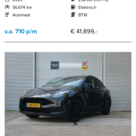
56.674 km
Elektrisch
Automaat
BTW
v.a. 710 p/m
€ 41.899,-