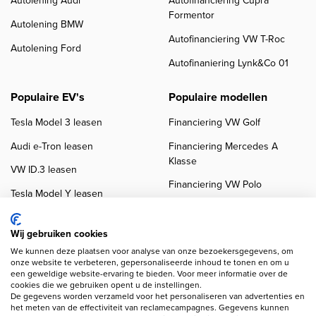
Autolening Audi
Autofinanciering Cupra
Formentor
Autolening BMW
Autofinanciering VW T-Roc
Autolening Ford
Autofinaniering Lynk&Co 01
Populaire EV's
Populaire modellen
Tesla Model 3 leasen
Financiering VW Golf
Audi e-Tron leasen
Financiering Mercedes A
Klasse
VW ID.3 leasen
Financiering VW Polo
Tesla Model Y leasen
Financiering BMW 3-Serie
VW ID.4 leasen
Financiering Audi A3
Wij gebruiken cookies
We kunnen deze plaatsen voor analyse van onze bezoekersgegevens, om
onze website te verbeteren, gepersonaliseerde inhoud te tonen en om u
een geweldige website-ervaring te bieden. Voor meer informatie over de
cookies die we gebruiken opent u de instellingen.
De gegevens worden verzameld voor het personaliseren van advertenties en
het meten van de effectiviteit van reclamecampagnes. Gegevens kunnen