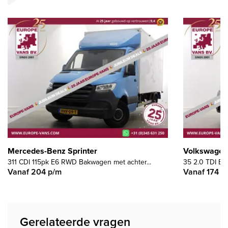
Mercedes-Benz Sprinter
Volkswagen 
311 CDI 115pk E6 RWD Bakwagen met achter...
35 2.0 TDI E6
Vanaf 204 p/m
Vanaf 174 p
Gerelateerde vragen