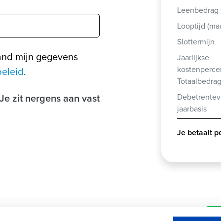
Leenbedrag
Looptijd (m
Slottermijn
and mijn gegevens
Jaarlijkse
kostenperce
beleid
.
Totaalbedra
Je zit nergens aan vast
Debetrentev
jaarbasis
Je betaalt 