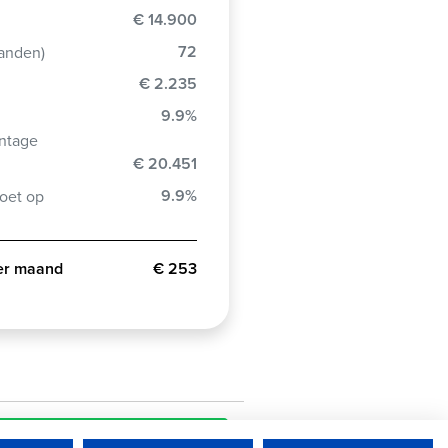
€ 14.900
72
aanden)
€ 2.235
9.9%
ntage
€ 20.451
g
9.9%
oet op
per maand
€ 253
Stuur mij de informatie