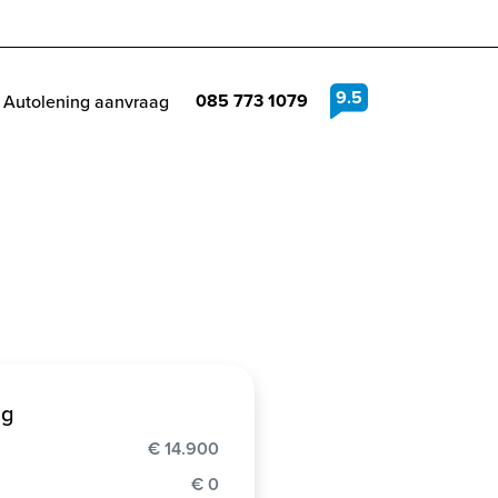
9.5
085 773 1079
Autolening aanvraag
ng
€ 14.900
€ 0