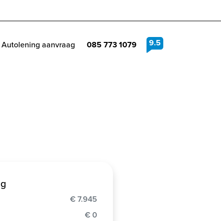
9.5
Autolening aanvraag
085 773 1079
ng
€ 7.945
€ 0