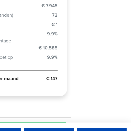
€ 7.945
aanden)
72
€ 1
9.9%
ntage
g
€ 10.585
oet op
9.9%
per maand
€ 147
Stuur mij de informatie