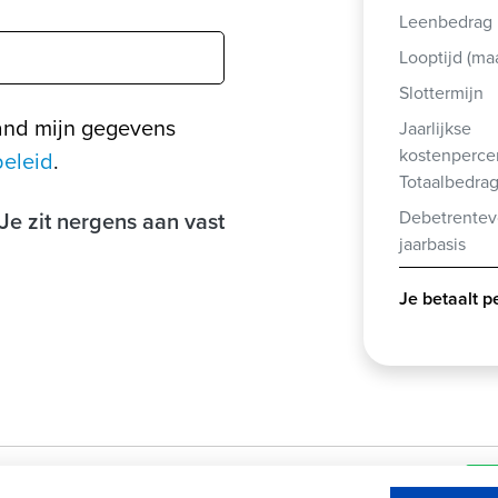
Leenbedrag
Looptijd (m
Slottermijn
and mijn gegevens
Jaarlijkse
kostenperce
beleid
.
Totaalbedra
Je zit nergens aan vast
Debetrentev
jaarbasis
Je betaalt 