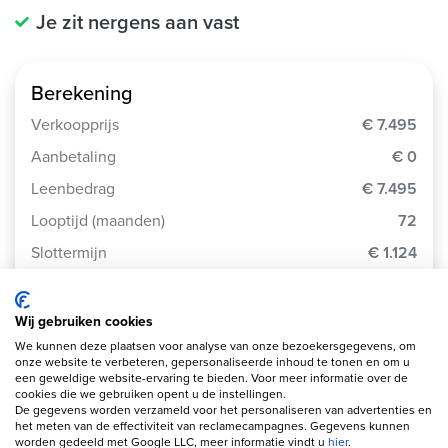
Je zit nergens aan vast
Berekening
Verkoopprijs
€ 7.495
Aanbetaling
€ 0
Leenbedrag
€ 7.495
Looptijd (maanden)
72
Slottermijn
€ 1.124
Jaarlijkse kostenpercentage
9.9%
Totaalbedrag
€ 10.268
Wij gebruiken cookies
We kunnen deze plaatsen voor analyse van onze bezoekersgegevens, om
Debetrentevoet op jaarbasis
9.9%
onze website te verbeteren, gepersonaliseerde inhoud te tonen en om u
een geweldige website-ervaring te bieden. Voor meer informatie over de
cookies die we gebruiken opent u de instellingen.
Je betaalt per maand
€ 127
De gegevens worden verzameld voor het personaliseren van advertenties en
het meten van de effectiviteit van reclamecampagnes. Gegevens kunnen
worden gedeeld met Google LLC, meer informatie vindt u
hier
.