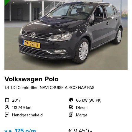
Volkswagen Polo
1.4 TDI Comfortline NAVI CRUISE AIRCO NAP PAS
2017
66 kW (90 PK)
113.749 km
Diesel
Handgeschakeld
Marge
v.a. 175 p/m
€ 9.450,-