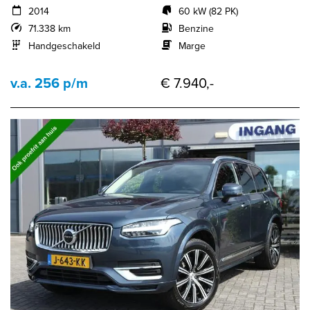
2014
60 kW (82 PK)
71.338 km
Benzine
Handgeschakeld
Marge
v.a. 256 p/m
€ 7.940,-