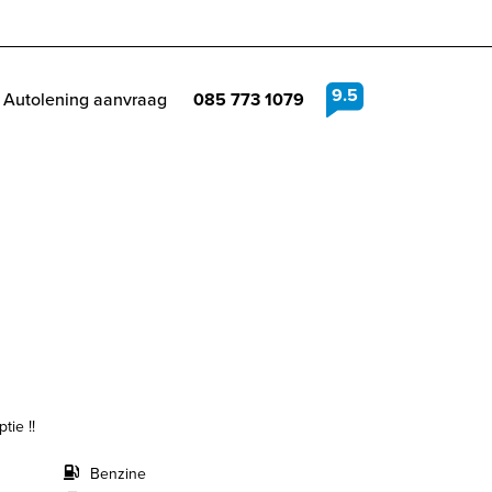
9.5
Autolening aanvraag
085 773 1079
tie !!
Benzine