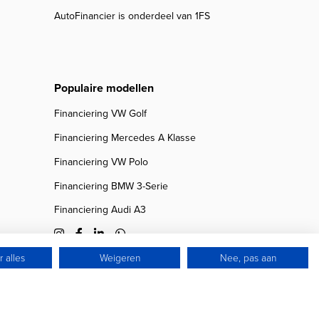
AutoFinancier is onderdeel van 1FS
Populaire modellen
Financiering VW Golf
Financiering Mercedes A Klasse
Financiering VW Polo
Financiering BMW 3-Serie
Financiering Audi A3
 alles
Weigeren
Nee, pas aan
© 2026 Autofinancier
Powered by 1FS.nl