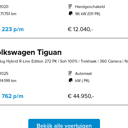
2020
Handgeschakeld
171.751 km
96 kW (131 PK)
. 223 p/m
€ 12.040,-
lkswagen Tiguan
Plug Hybrid R-Line Edition 272 PK | Soh 100% | Trekhaak | 360 Camera | Nav
2025
Automaat
24.199 km
kW ( PK)
. 762 p/m
€ 44.950,-
Bekijk alle voertuigen