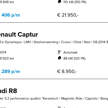
81.848 km
110 kW (150 PK)
. 406 p/m
€ 21.950,-
nault Captur
TCe Dynamique | LMV | Stoelverwarming | Cruise | Clima | Navi | 08-2014 
2014
Automaat
81.923 km
88 kW (120 PK)
. 289 p/m
€ 8.950,-
di R8
er 5.2 performance quattro *Keramisch / Magnetic Ride / Capristo / Bang 