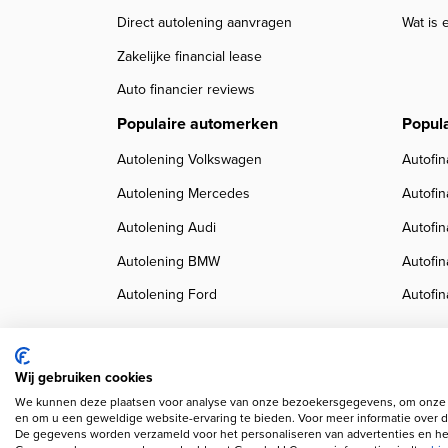
Direct autolening aanvragen
Wat is 
Zakelijke financial lease
Auto financier reviews
Populaire automerken
Popul
Autolening Volkswagen
Autofin
Autolening Mercedes
Autofi
Autolening Audi
Autofi
Autolening BMW
Autofi
Autolening Ford
Autofin
Wij gebruiken cookies
We kunnen deze plaatsen voor analyse van onze bezoekersgegevens, om onze w
Copyright navigation
Privacy verklaring
Cookieverklaring
Disclaimer
Klanten
en om u een geweldige website-ervaring te bieden. Voor meer informatie over d
De gegevens worden verzameld voor het personaliseren van advertenties en het
Wij gebruiken AI voor afbeeldingen en teksten