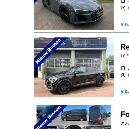
v.a
Re
1.6 
v.a
Fo
310 