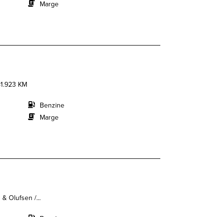
Marge
81.923 KM
Benzine
Marge
& Olufsen /...