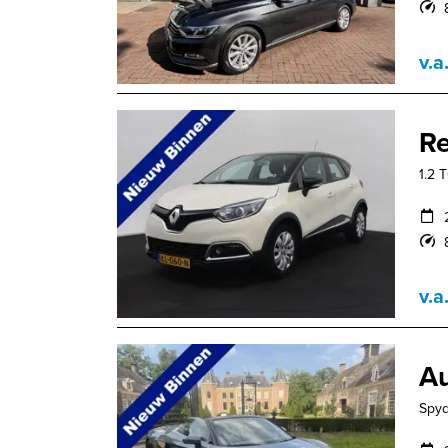
v.a
Re
1.2 
v.a
Au
Spyd