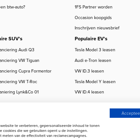
een btw-auto?
1FS Partner worden
Occasion koopgids
Inschrijven nieuwsbrief
aire SUV's
Populaire EV's
anciering Audi Q3
Tesla Model 3 leasen
nanciering VW Tiguan
Audi e-Tron leasen
nanciering Cupra Formentor
VW ID.3 leasen
nanciering VW T-Roc
Tesla Model Y leasen
aniering Lynk&Co 01
VW ID.4 leasen
Accepteer
ebsite te verbeteren, gepersonaliseerde inhoud te tonen
 beoordelingen
Autobedrijven
e cookies die we gebruiken opent u de instellingen.
 meten van de effectiviteit van reclamecampagnes.