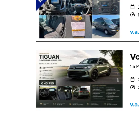
v.a
Vo
1.5 
v.a