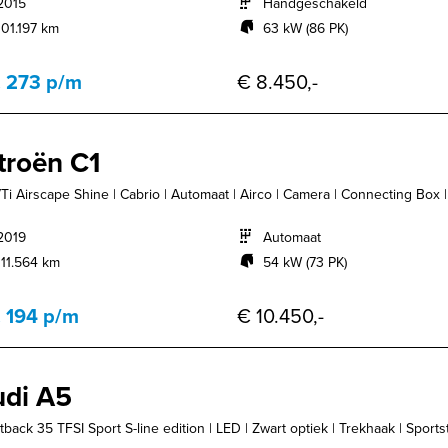
2015
Handgeschakeld
101.197 km
63 kW (86 PK)
. 273 p/m
€ 8.450,-
troën C1
VTi Airscape Shine | Cabrio | Automaat | Airco | Camera | Connecting Box | E
2019
Automaat
111.564 km
54 kW (73 PK)
. 194 p/m
€ 10.450,-
di A5
back 35 TFSI Sport S-line edition | LED | Zwart optiek | Trekhaak | Sportsto