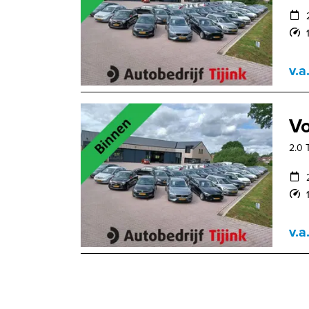
v.a
V
2.0 
v.a