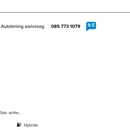
9.5
Autolening aanvraag
085 773 1079
ek. achte...
Hybride