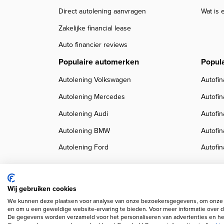
Direct autolening aanvragen
Wat is 
Zakelijke financial lease
Auto financier reviews
Populaire automerken
Popul
Autolening Volkswagen
Autofin
Autolening Mercedes
Autofi
Autolening Audi
Autofi
Autolening BMW
Autofi
Autolening Ford
Autofin
Wij gebruiken cookies
We kunnen deze plaatsen voor analyse van onze bezoekersgegevens, om onze w
Copyright navigation
Privacy verklaring
Cookieverklaring
Disclaimer
Klanten
en om u een geweldige website-ervaring te bieden. Voor meer informatie over d
De gegevens worden verzameld voor het personaliseren van advertenties en het
Wij gebruiken AI voor afbeeldingen en teksten