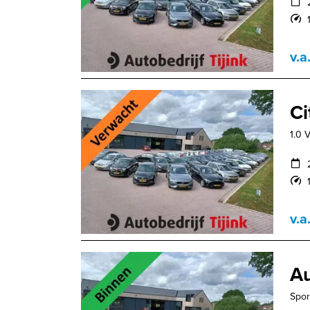
v.a
Ci
1.0 
v.a
Au
Sport