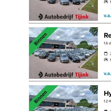
v.a
Re
1.6 
v.a
Hy
1.2 