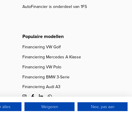
AutoFinancier is onderdeel van 1FS
Populaire modellen
Financiering VW Golf
Financiering Mercedes A Klasse
Financiering VW Polo
Financiering BMW 3-Serie
Financiering Audi A3
 alles
Weigeren
Nee, pas aan
© 2026 Autofinancier
Powered by 1FS.nl