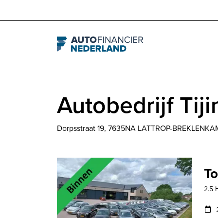
Navigation
Autobedrijf Tiji
Dorpsstraat 19, 7635NA LATTROP-BREKLENKA
To
2.5 