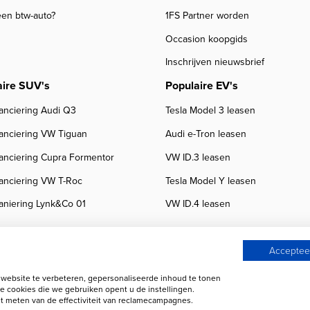
een btw-auto?
1FS Partner worden
Occasion koopgids
Inschrijven nieuwsbrief
aire SUV's
Populaire EV's
anciering Audi Q3
Tesla Model 3 leasen
nanciering VW Tiguan
Audi e-Tron leasen
nanciering Cupra Formentor
VW ID.3 leasen
nanciering VW T-Roc
Tesla Model Y leasen
aniering Lynk&Co 01
VW ID.4 leasen
Accepteer
ebsite te verbeteren, gepersonaliseerde inhoud te tonen
 beoordelingen
Autobedrijven
e cookies die we gebruiken opent u de instellingen.
 meten van de effectiviteit van reclamecampagnes.