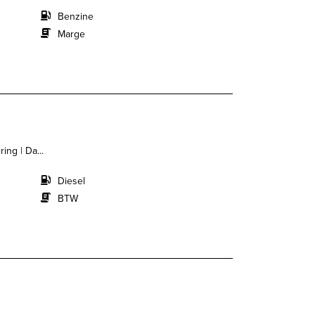
Benzine
Marge
ing | Da...
Diesel
BTW