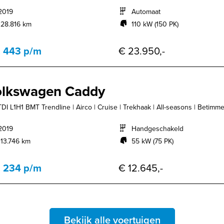
2019
Automaat
128.816 km
110 kW (150 PK)
. 443 p/m
€ 23.950,-
olkswagen Caddy
TDI L1H1 BMT Trendline | Airco | Cruise | Trekhaak | All-seasons | Betimmer
2019
Handgeschakeld
113.746 km
55 kW (75 PK)
. 234 p/m
€ 12.645,-
Bekijk alle voertuigen