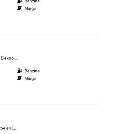
Benzine
Marge
lektro ...
Benzine
Marge
elen |...