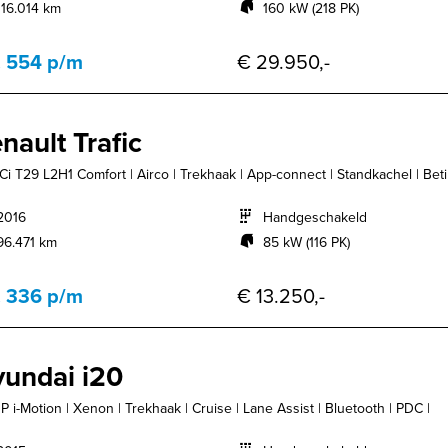
116.014 km
160 kW (218 PK)
. 554 p/m
€ 29.950,-
nault Trafic
dCi T29 L2H1 Comfort | Airco | Trekhaak | App-connect | Standkachel | Beti
2016
Handgeschakeld
96.471 km
85 kW (116 PK)
. 336 p/m
€ 13.250,-
undai i20
HP i-Motion | Xenon | Trekhaak | Cruise | Lane Assist | Bluetooth | PDC |