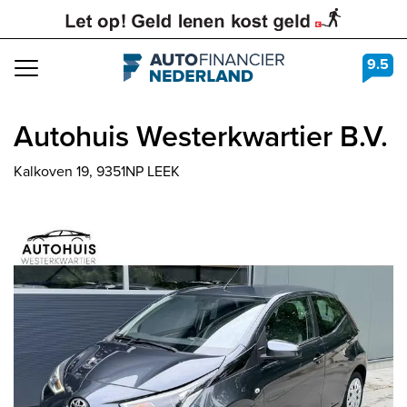
9.5
Navigation
Autohuis Westerkwartier B.V.
Kalkoven 19, 9351NP LEEK