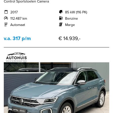
Control Sportstoelen Camera
2017
85 kW (116 PK)
112.487 km
Benzine
Automaat
Marge
v.a. 317 p/m
€ 14.939,-