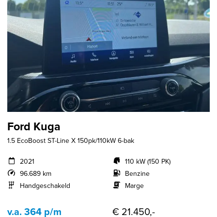
Ford Kuga
1.5 EcoBoost ST-Line X 150pk/110kW 6-bak
2021
110 kW (150 PK)
96.689 km
Benzine
Handgeschakeld
Marge
v.a. 364 p/m
€ 21.450,-