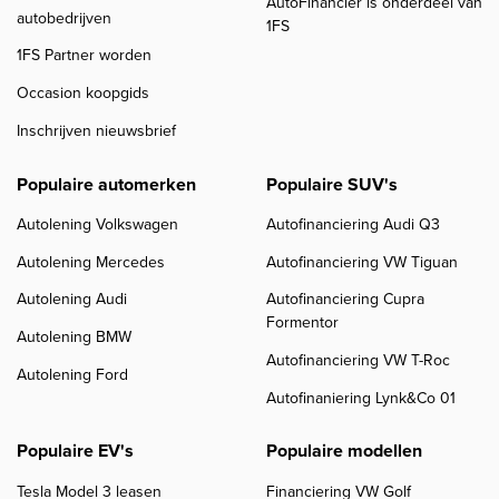
AutoFinancier is onderdeel van
autobedrijven
1FS
1FS Partner worden
Occasion koopgids
Inschrijven nieuwsbrief
Populaire automerken
Populaire SUV's
Autolening Volkswagen
Autofinanciering Audi Q3
Autolening Mercedes
Autofinanciering VW Tiguan
Autolening Audi
Autofinanciering Cupra
Formentor
Autolening BMW
Autofinanciering VW T-Roc
Autolening Ford
Autofinaniering Lynk&Co 01
Populaire EV's
Populaire modellen
Tesla Model 3 leasen
Financiering VW Golf