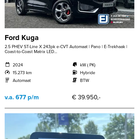
Ford Kuga
2.5 PHEV ST-Line X 243pk e-CVT Automaat | Pano | E-Trekhaak |
Coast-to-Coast Matrix LED...
2024
kW ( PK)
15.273 km
Hybride
Automaat
BTW
v.a. 677 p/m
€ 39.950,-