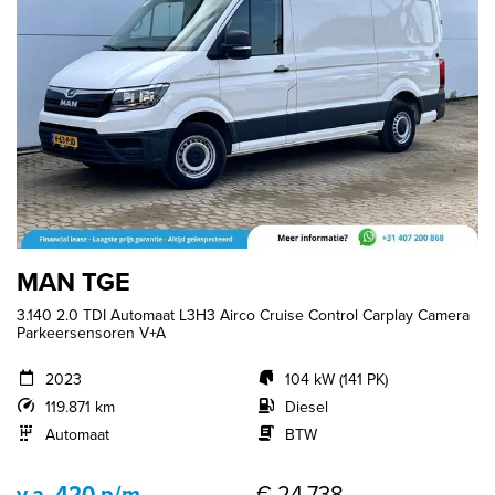
MAN TGE
3.140 2.0 TDI Automaat L3H3 Airco Cruise Control Carplay Camera
Parkeersensoren V+A
2023
104 kW (141 PK)
119.871 km
Diesel
Automaat
BTW
v.a. 420 p/m
€ 24.738,-