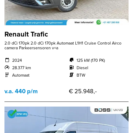
Renault Trafic
2.0 dCi 170pk 2.0 dCi 170pk Automaat L1H1 Cruise Control Airco
camera Parkeersensoren v+a
2024
125 kW (170 PK)
28.377 km
Diesel
Automaat
BTW
v.a. 440 p/m
€ 25.948,-