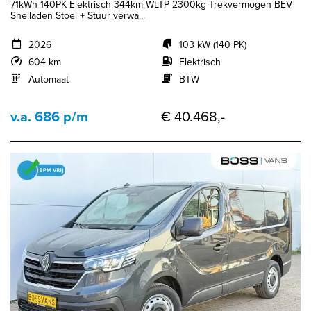
71kWh 140PK Elektrisch 344km WLTP 2300kg Trekvermogen BEV
Snelladen Stoel + Stuur verwa...
2026
103 kW (140 PK)
604 km
Elektrisch
Automaat
BTW
v.a. 686 p/m
€ 40.468,-