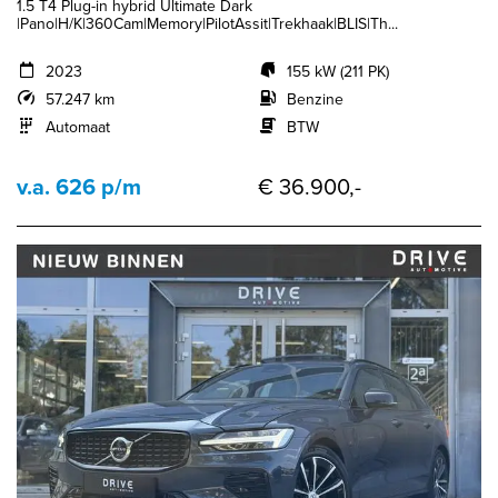
1.5 T4 Plug-in hybrid Ultimate Dark
|Pano|H/K|360Cam|Memory|PilotAssit|Trekhaak|BLIS|Th...
2023
155 kW (211 PK)
57.247 km
Benzine
Automaat
BTW
v.a. 626 p/m
€ 36.900,-