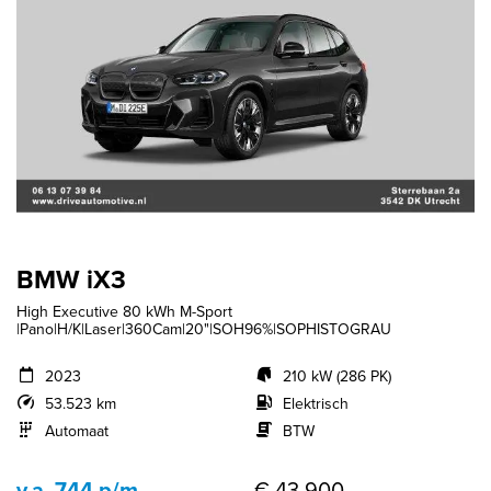
BMW iX3
High Executive 80 kWh M-Sport
|Pano|H/K|Laser|360Cam|20"|SOH96%|SOPHISTOGRAU
2023
210 kW (286 PK)
53.523 km
Elektrisch
Automaat
BTW
v.a. 744 p/m
€ 43.900,-