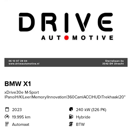
BMW X1
xDrive30e M-Sport
|Pano|H/K|Leer|Memory|Innovation|360Cam|ACC|HUD|Trekhaak|20"
2023
240 kW (326 PK)
19.995 km
Hybride
Automaat
BTW