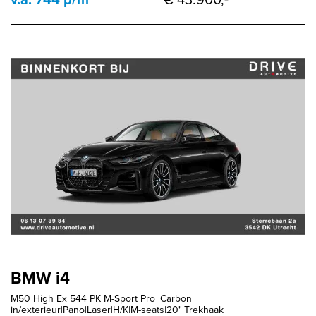
BMW i4
M50 High Ex 544 PK M-Sport Pro |Carbon
in/exterieur|Pano|Laser|H/K|M-seats|20"|Trekhaak