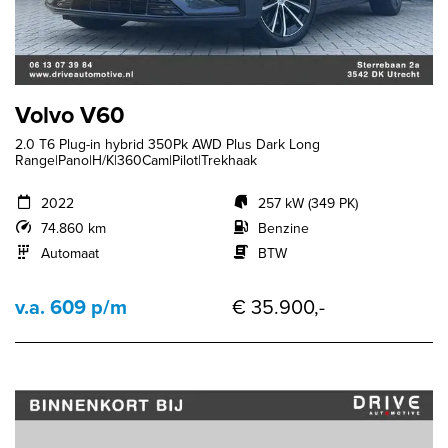
Volvo V60
2.0 T6 Plug-in hybrid 350Pk AWD Plus Dark Long
Range|Pano|H/K|360Cam|Pilot|Trekhaak
2022
257 kW (349 PK)
74.860 km
Benzine
Automaat
BTW
v.a. 609 p/m
€ 35.900,-