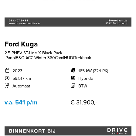
Ford Kuga
2.5 PHEV ST-Line X Black Pack
|Pano|B&O|ACC|Winter|360Cam|HUD|Trekhaak
2023
165 kW (224 PK)
59.517 km
Hybride
Automaat
BTW
v.a. 541 p/m
€ 31.900,-