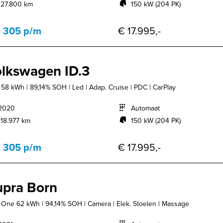
127.800 km
150 kW (204 PK)
. 305 p/m
€ 17.995,-
lkswagen ID.3
t 58 kWh | 89,14% SOH | Led | Adap. Cruise | PDC | CarPlay
2020
Automaat
118.977 km
150 kW (204 PK)
. 305 p/m
€ 17.995,-
pra Born
. One 62 kWh | 94,14% SOH | Camera | Elek. Stoelen | Massage