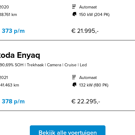
2020
Automaat
38.761 km
150 kW (204 PK)
. 373 p/m
€ 21.995,-
oda Enyaq
 90,69% SOH | Trekhaak | Camera | Cruise | Led
2021
Automaat
141.463 km
132 kW (180 PK)
. 378 p/m
€ 22.295,-
Bekijk alle voertuigen