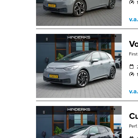
v.a
Vo
Firs
v.a
Cu
Perf