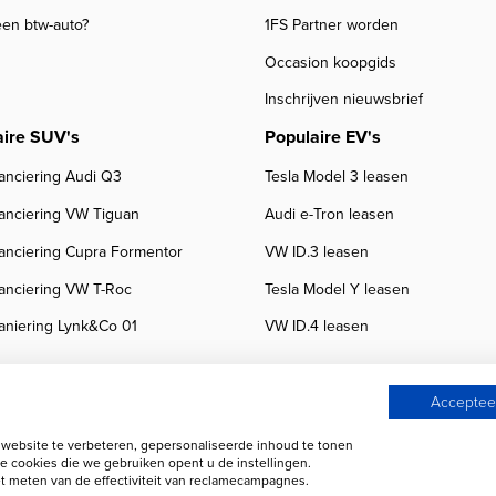
een btw-auto?
1FS Partner worden
Occasion koopgids
Inschrijven nieuwsbrief
aire SUV's
Populaire EV's
anciering Audi Q3
Tesla Model 3 leasen
nanciering VW Tiguan
Audi e-Tron leasen
nanciering Cupra Formentor
VW ID.3 leasen
nanciering VW T-Roc
Tesla Model Y leasen
aniering Lynk&Co 01
VW ID.4 leasen
Accepteer
ebsite te verbeteren, gepersonaliseerde inhoud te tonen
 beoordelingen
Autobedrijven
e cookies die we gebruiken opent u de instellingen.
 meten van de effectiviteit van reclamecampagnes.