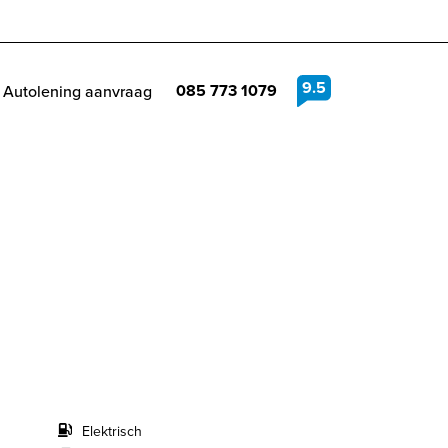
9.5
085 773 1079
Autolening aanvraag
Elektrisch