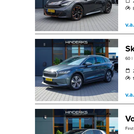
v.a
Sk
60 |
v.a
Vo
Firs