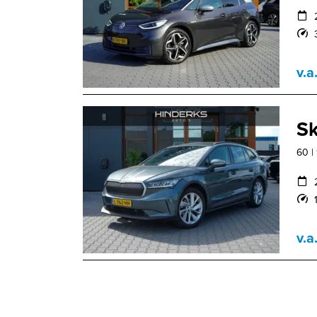
v.a
Sk
60 |
v.a