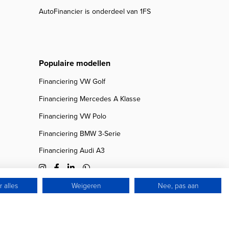
AutoFinancier is onderdeel van 1FS
Populaire modellen
Financiering VW Golf
Financiering Mercedes A Klasse
Financiering VW Polo
Financiering BMW 3-Serie
Financiering Audi A3
 alles
Weigeren
Nee, pas aan
© 2026 Autofinancier
Powered by 1FS.nl