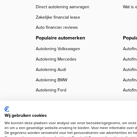
Direct autolening aanvragen
Wat is 
Zakelijke financial lease
Auto financier reviews
Populaire automerken
Popul
Autolening Volkswagen
Autofin
Autolening Mercedes
Autofi
Autolening Audi
Autofi
Autolening BMW
Autofi
Autolening Ford
Autofin
Wij gebruiken cookies
We kunnen deze plaatsen voor analyse van onze bezoekersgegevens, om onze w
Copyright navigation
Privacy verklaring
Cookieverklaring
Disclaimer
Klanten
en om u een geweldige website-ervaring te bieden. Voor meer informatie over d
De gegevens worden verzameld voor het personaliseren van advertenties en het
Wij gebruiken AI voor afbeeldingen en teksten