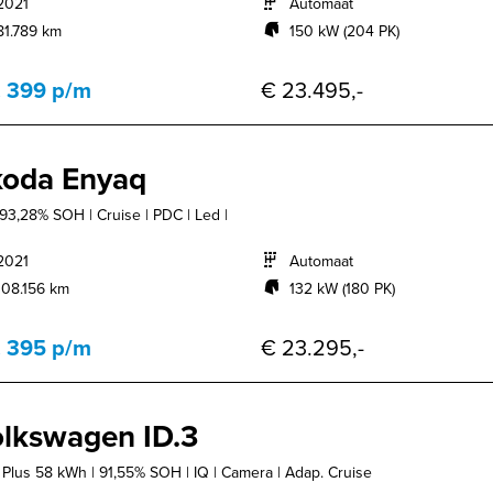
2021
Automaat
81.789 km
150 kW (204 PK)
. 399 p/m
€ 23.495,-
oda Enyaq
 93,28% SOH | Cruise | PDC | Led |
2021
Automaat
108.156 km
132 kW (180 PK)
. 395 p/m
€ 23.295,-
lkswagen ID.3
t Plus 58 kWh | 91,55% SOH | IQ | Camera | Adap. Cruise