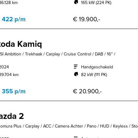
86.128 km
165 kW (224 PK)
. 422 p/m
€ 19.900,-
koda Kamiq
SI Ambition / Trekhaak / Carplay / Cruise Control / DAB / 16'' /
2024
Handgeschakeld
39.704 km
82 kW (111 PK)
. 355 p/m
€ 20.900,-
azda 2
Homura Plus / Carplay / ACC / Camera Achter / Pano / HUD / Keyless / Stoe