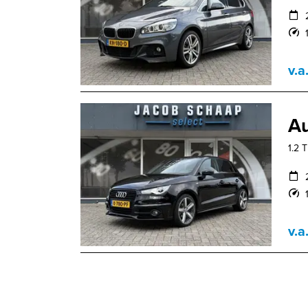
v.a
Au
1.2 T
v.a