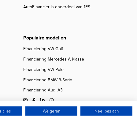
AutoFinancier is onderdeel van 1FS
Populaire modellen
Financiering VW Golf
Financiering Mercedes A Klasse
Financiering VW Polo
Financiering BMW 3-Serie
Financiering Audi A3
 alles
Weigeren
Nee, pas aan
© 2026 Autofinancier
Powered by 1FS.nl