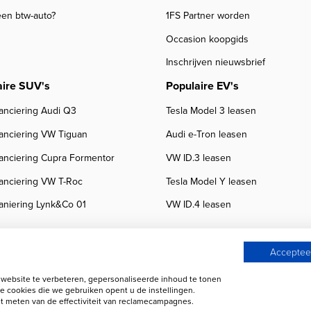
een btw-auto?
1FS Partner worden
Occasion koopgids
Inschrijven nieuwsbrief
aire SUV's
Populaire EV's
anciering Audi Q3
Tesla Model 3 leasen
nanciering VW Tiguan
Audi e-Tron leasen
nanciering Cupra Formentor
VW ID.3 leasen
nanciering VW T-Roc
Tesla Model Y leasen
aniering Lynk&Co 01
VW ID.4 leasen
Accepteer
ebsite te verbeteren, gepersonaliseerde inhoud te tonen
 beoordelingen
Autobedrijven
e cookies die we gebruiken opent u de instellingen.
 meten van de effectiviteit van reclamecampagnes.