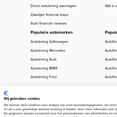
Direct autolening aanvragen
Wat is 
Zakelijke financial lease
Auto financier reviews
Populaire automerken
Popul
Autolening Volkswagen
Autofin
Autolening Mercedes
Autofi
Autolening Audi
Autofi
Autolening BMW
Autofi
Autolening Ford
Autofin
Wij gebruiken cookies
We kunnen deze plaatsen voor analyse van onze bezoekersgegevens, om onze w
Copyright navigation
Privacy verklaring
Cookieverklaring
Disclaimer
Klanten
en om u een geweldige website-ervaring te bieden. Voor meer informatie over d
De gegevens worden verzameld voor het personaliseren van advertenties en het
Wij gebruiken AI voor afbeeldingen en teksten