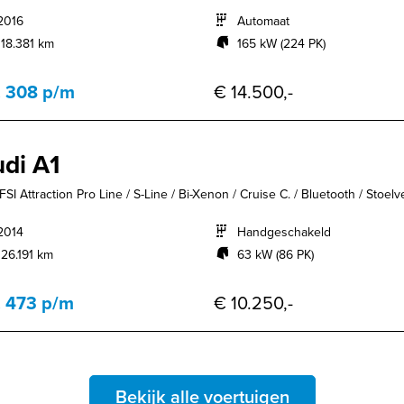
2016
Automaat
118.381 km
165 kW (224 PK)
. 308 p/m
€ 14.500,-
di A1
FSI Attraction Pro Line / S-Line / Bi-Xenon / Cruise C. / Bluetooth / Stoelv
2014
Handgeschakeld
126.191 km
63 kW (86 PK)
. 473 p/m
€ 10.250,-
Bekijk alle voertuigen