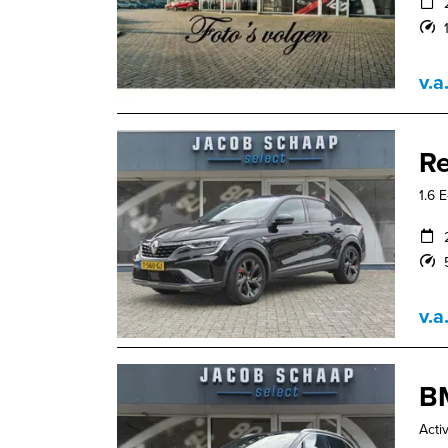
v.a
Re
1.6 
v.a
B
Acti