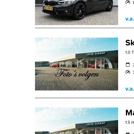
v.a
S
1.0 T
v.a
M
1.5 