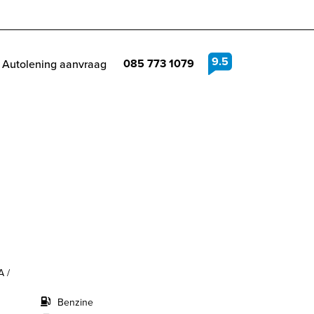
9.5
085 773 1079
Autolening aanvraag
A /
Benzine