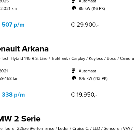
2025
Automaat
12.021 km
85 kW (116 PK)
. 507 p/m
€ 29.900,-
nault Arkana
E-Tech Hybrid 145 R.S. Line / Trekhaak / Carplay / Keyless / Bose / Camera /
2021
Automaat
59.458 km
105 kW (143 PK)
. 338 p/m
€ 19.950,-
MW 2 Serie
ve Tourer 225xe iPerformance / Leder / Cruise C. / LED / Sensoren V+A / 