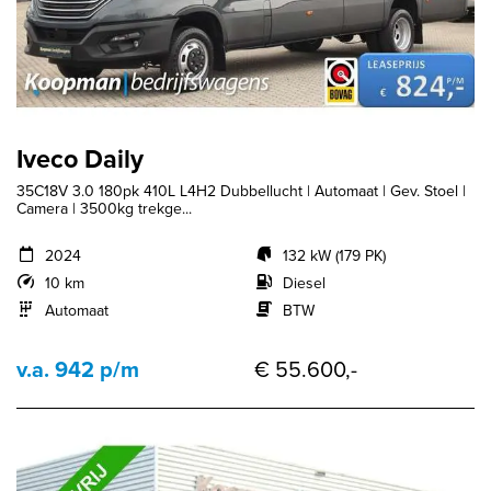
Iveco Daily
35C18V 3.0 180pk 410L L4H2 Dubbellucht | Automaat | Gev. Stoel |
Camera | 3500kg trekge...
2024
132 kW (179 PK)
10 km
Diesel
Automaat
BTW
v.a. 942 p/m
€ 55.600,-