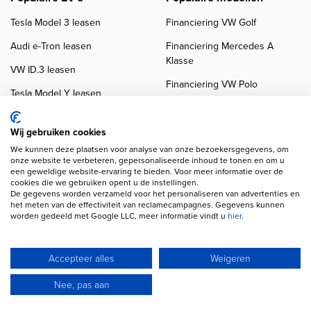
Tesla Model 3 leasen
Financiering VW Golf
Audi e-Tron leasen
Financiering Mercedes A
Klasse
VW ID.3 leasen
Financiering VW Polo
Tesla Model Y leasen
Financiering BMW 3-Serie
VW ID.4 leasen
Financiering Audi A3
Wij gebruiken cookies
We kunnen deze plaatsen voor analyse van onze bezoekersgegevens, om
onze website te verbeteren, gepersonaliseerde inhoud te tonen en om u
een geweldige website-ervaring te bieden. Voor meer informatie over de
cookies die we gebruiken opent u de instellingen.
De gegevens worden verzameld voor het personaliseren van advertenties en
het meten van de effectiviteit van reclamecampagnes. Gegevens kunnen
worden gedeeld met Google LLC, meer informatie vindt u
hier
.
Copyright navigation
Privacy verklaring
Cookieverklaring
Disclaimer
Klanten beoordelingen
Autobedrijven
Accepteer alles
Weigeren
Wij gebruiken AI voor afbeeldingen en teksten
Nee, pas aan
© 2026 Autofinancier
Powered by 1FS.nl