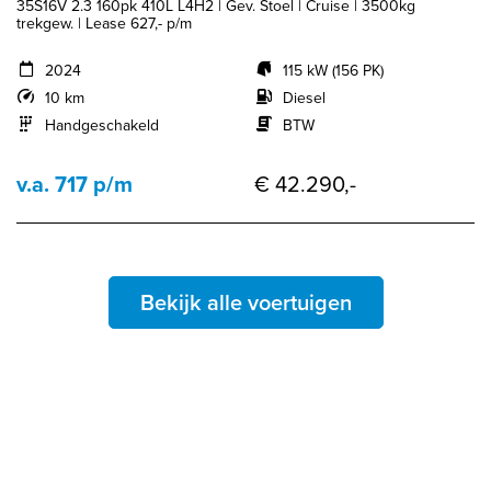
35S16V 2.3 160pk 410L L4H2 | Gev. Stoel | Cruise | 3500kg
trekgew. | Lease 627,- p/m
2024
115 kW (156 PK)
10 km
Diesel
Handgeschakeld
BTW
v.a. 717 p/m
€ 42.290,-
Bekijk alle voertuigen