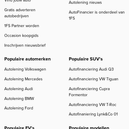
Vind jouw auto
Autolening nieuws
Gratis adverteren
AutoFinancier is onderdeel van
autobedrijven
1FS
1FS Partner worden
Occasion koopgids
Inschrijven nieuwsbrief
Populaire automerken
Populaire SUV's
Autolening Volkswagen
Autofinanciering Audi Q3
Autolening Mercedes
Autofinanciering VW Tiguan
Autolening Audi
Autofinanciering Cupra
Formentor
Autolening BMW
Autofinanciering VW T-Roc
Autolening Ford
Autofinaniering Lynk&Co 01
Populaire EV's
Populaire modellen