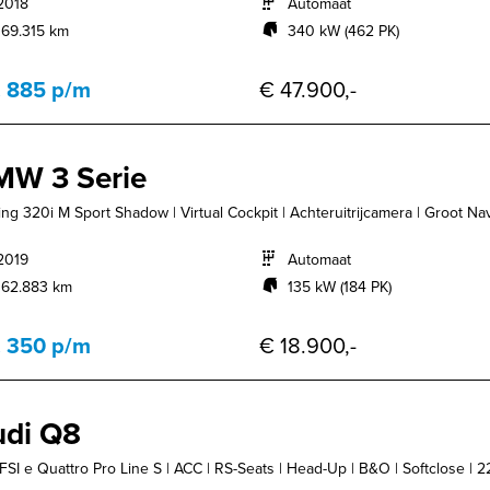
2018
Automaat
169.315 km
340 kW (462 PK)
. 885 p/m
€ 47.900,-
MW 3 Serie
ing 320i M Sport Shadow | Virtual Cockpit | Achteruitrijcamera | Groot Navi 
2019
Automaat
162.883 km
135 kW (184 PK)
. 350 p/m
€ 18.900,-
di Q8
FSI e Quattro Pro Line S | ACC | RS-Seats | Head-Up | B&O | Softclose | 22'