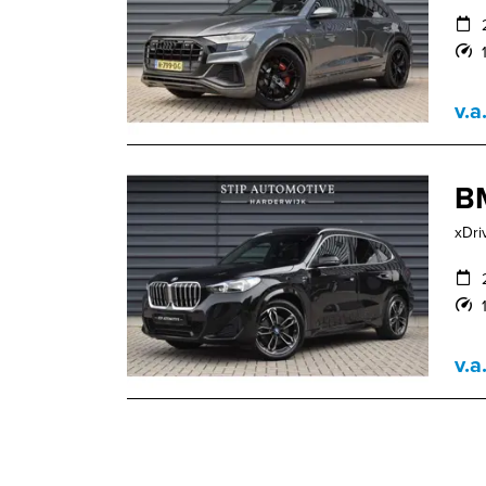
v.a
B
xDri
v.a