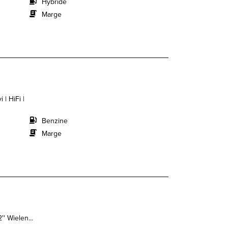
Hybride
Marge
| HiFi |
Benzine
Marge
' Wielen...