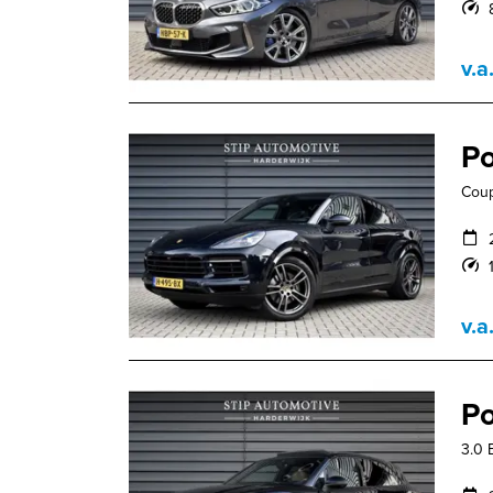
v.a
Po
Coup
v.a
Po
3.0 