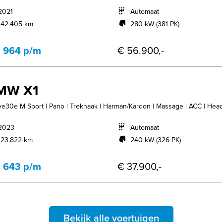
2021
Automaat
142.405 km
280 kW (381 PK)
. 964 p/m
€ 56.900,-
MW X1
ve30e M Sport | Pano | Trekhaak | Harman/Kardon | Massage | ACC | Head
2023
Automaat
123.822 km
240 kW (326 PK)
. 643 p/m
€ 37.900,-
Bekijk alle voertuigen