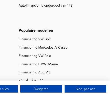
AutoFinancier is onderdeel van 1FS
Populaire modellen
Financiering VW Golf
Financiering Mercedes A Klasse
Financiering VW Polo
Financiering BMW 3-Serie
Financiering Audi A3
 alles
Weigeren
Nee, pas aan
© 2026 Autofinancier
Powered by 1FS.nl