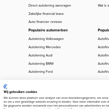
Direct autolening aanvragen
Wat is 
Zakelijke financial lease
Auto financier reviews
Populaire automerken
Popul
Autolening Volkswagen
Autofin
Autolening Mercedes
Autofi
Autolening Audi
Autofi
Autolening BMW
Autofi
Autolening Ford
Autofin
Wij gebruiken cookies
We kunnen deze plaatsen voor analyse van onze bezoekersgegevens, om onze w
Copyright navigation
Privacy verklaring
Cookieverklaring
Disclaimer
Klanten
en om u een geweldige website-ervaring te bieden. Voor meer informatie over d
De gegevens worden verzameld voor het personaliseren van advertenties en het
Wij gebruiken AI voor afbeeldingen en teksten