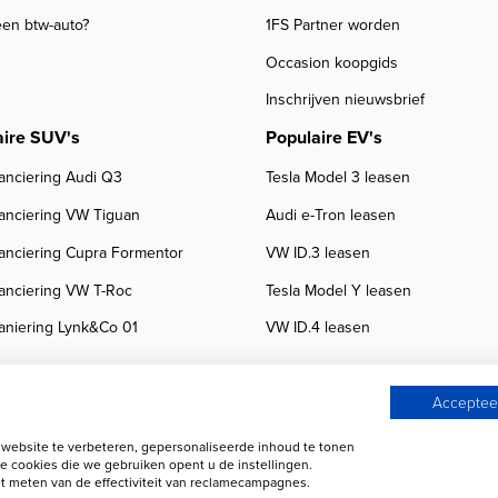
een btw-auto?
1FS Partner worden
Occasion koopgids
Inschrijven nieuwsbrief
aire SUV's
Populaire EV's
anciering Audi Q3
Tesla Model 3 leasen
nanciering VW Tiguan
Audi e-Tron leasen
nanciering Cupra Formentor
VW ID.3 leasen
nanciering VW T-Roc
Tesla Model Y leasen
aniering Lynk&Co 01
VW ID.4 leasen
Accepteer
ebsite te verbeteren, gepersonaliseerde inhoud te tonen
 beoordelingen
Autobedrijven
e cookies die we gebruiken opent u de instellingen.
 meten van de effectiviteit van reclamecampagnes.