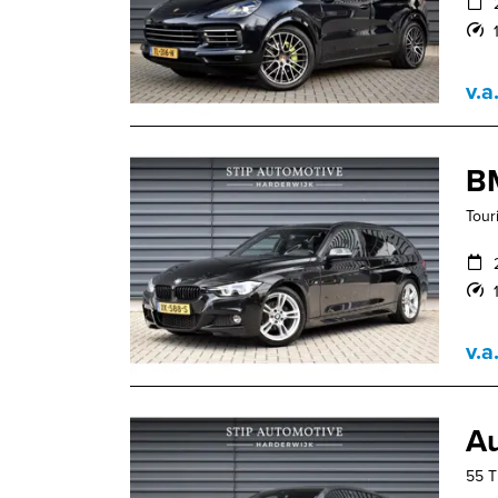
v.a
B
Tour
v.a
Au
55 T