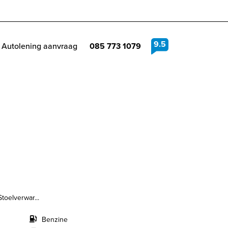
9.5
Autolening aanvraag
085 773 1079
toelverwar...
Benzine