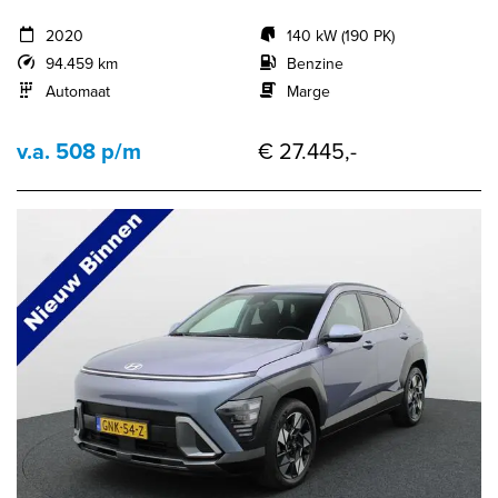
2020
140 kW (190 PK)
94.459 km
Benzine
Automaat
Marge
v.a. 508 p/m
€ 27.445,-