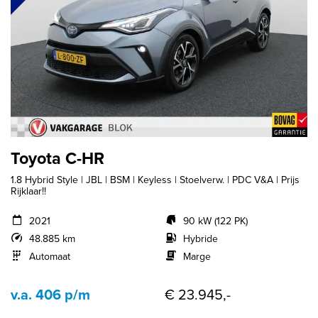
Toyota C-HR
1.8 Hybrid Style | JBL | BSM | Keyless | Stoelverw. | PDC V&A | Prijs
Rijklaar!!
2021
90 kW (122 PK)
48.885 km
Hybride
Automaat
Marge
v.a. 406 p/m
€ 23.945,-