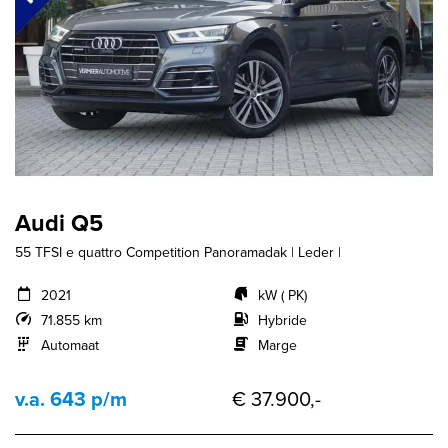
Audi Q5
55 TFSI e quattro Competition Panoramadak | Leder |
2021
kW ( PK)
71.855 km
Hybride
Automaat
Marge
v.a. 643 p/m
€ 37.900,-