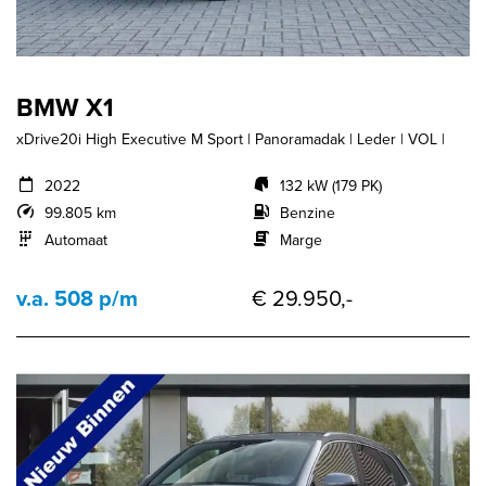
BMW X1
xDrive20i High Executive M Sport | Panoramadak | Leder | VOL |
2022
132 kW (179 PK)
99.805 km
Benzine
Automaat
Marge
v.a. 508 p/m
€ 29.950,-