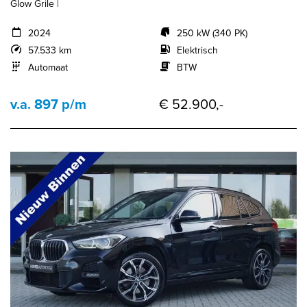
Glow Grile |
2024
250 kW (340 PK)
57.533 km
Elektrisch
Automaat
BTW
v.a. 897 p/m
€ 52.900,-