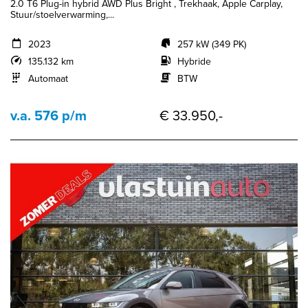
2.0 T6 Plug-in hybrid AWD Plus Bright , Trekhaak, Apple Carplay,
Stuur/stoelverwarming,...
2023
257 kW (349 PK)
135.132 km
Hybride
Automaat
BTW
v.a. 576 p/m
€ 33.950,-