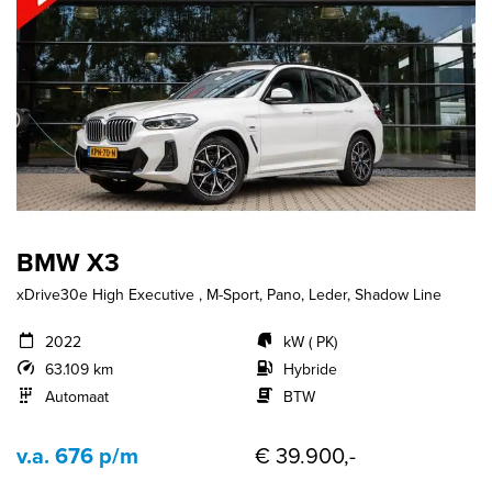
BMW X3
xDrive30e High Executive , M-Sport, Pano, Leder, Shadow Line
2022
kW ( PK)
63.109 km
Hybride
Automaat
BTW
v.a. 676 p/m
€ 39.900,-