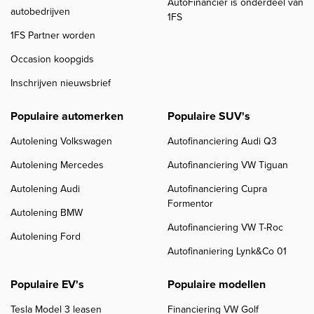
AutoFinancier is onderdeel van
autobedrijven
1FS
1FS Partner worden
Occasion koopgids
Inschrijven nieuwsbrief
Populaire automerken
Populaire SUV's
Autolening Volkswagen
Autofinanciering Audi Q3
Autolening Mercedes
Autofinanciering VW Tiguan
Autolening Audi
Autofinanciering Cupra
Formentor
Autolening BMW
Autofinanciering VW T-Roc
Autolening Ford
Autofinaniering Lynk&Co 01
Populaire EV's
Populaire modellen
Tesla Model 3 leasen
Financiering VW Golf