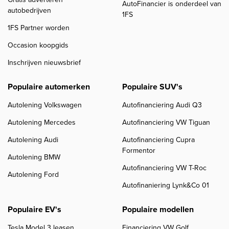
AutoFinancier is onderdeel van
autobedrijven
1FS
1FS Partner worden
Occasion koopgids
Inschrijven nieuwsbrief
Populaire automerken
Populaire SUV's
Autolening Volkswagen
Autofinanciering Audi Q3
Autolening Mercedes
Autofinanciering VW Tiguan
Autolening Audi
Autofinanciering Cupra
Formentor
Autolening BMW
Autofinanciering VW T-Roc
Autolening Ford
Autofinaniering Lynk&Co 01
Populaire EV's
Populaire modellen
Tesla Model 3 leasen
Financiering VW Golf