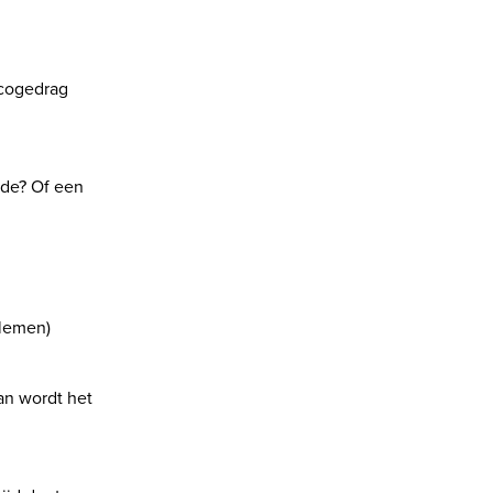
sicogedrag
rde? Of een
blemen)
an wordt het