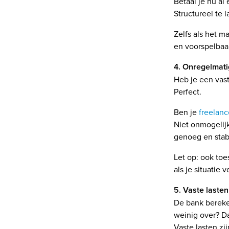
Betaal je nu al 
Structureel te 
Zelfs als het ma
en voorspelbaa
4. Onregelmat
Heb je een vas
Perfect.
Ben je
freelanc
Niet onmogelij
genoeg en stab
Let op: ook to
als je situatie
5. Vaste lasten
De bank berekent
weinig over? Da
Vaste lasten zij