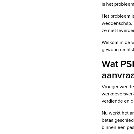
is het probleem
Het probleem is
weddenschap. O
ze niet leverde
Welkom in de we
gewoon rechtstr
Wat PSD
aanvraa
Vroeger werkte 
werkgeversverk
verdiende en d
Nu werkt het a
betaalgeschied
binnen een paa