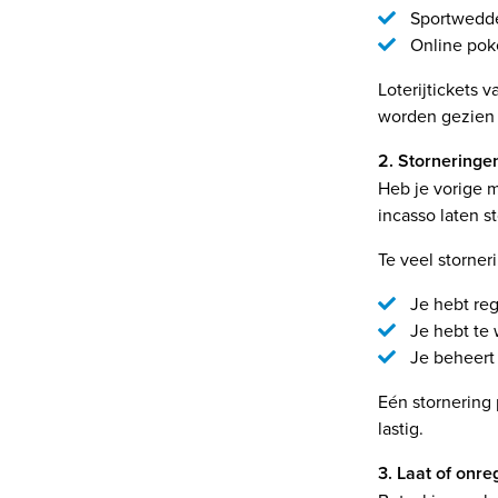
Sportwedde
Online pok
Loterijtickets 
worden gezien
2. Storneringe
Heb je vorige 
incasso laten s
Te veel storne
Je hebt reg
Je hebt te 
Je beheert j
Eén stornering 
lastig.
3. Laat of onre