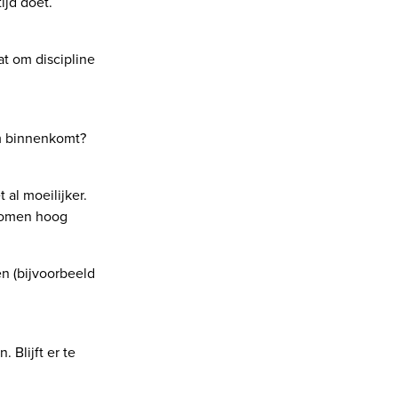
ijd doet.
aat om discipline
um binnenkomt?
al moeilijker.
nkomen hoog
n (bijvoorbeeld
 Blijft er te