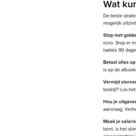
Wat kun
De beste strate
mogelijk uitziet
Stop met gokk
euro. Stop er 
laatste 90 dage
Betaal alles op
is op de afboe
Vermijd storne
bedrijf? Los he
Hou je uitgave
aanvraag. Verho
Maak je salari
bent, is het sl
onregelmatige 