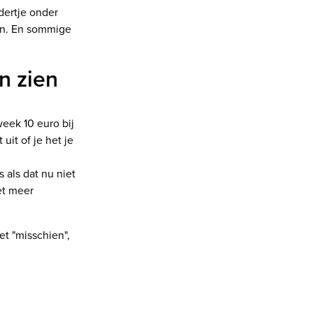
dertje onder
ven. En sommige
n zien
week 10 euro bij
uit of je het je
als dat nu niet
et meer
et "misschien",