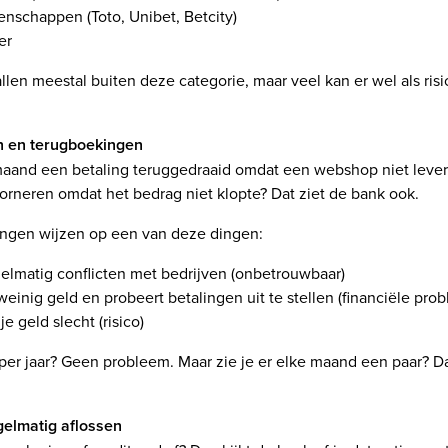
nschappen (Toto, Unibet, Betcity)
er
vallen meestal buiten deze categorie, maar veel kan er wel als ri
n en terugboekingen
maand een betaling teruggedraaid omdat een webshop niet leve
torneren omdat het bedrag niet klopte? Dat ziet de bank ook.
ringen wijzen op een van deze dingen:
elmatig conflicten met bedrijven (onbetrouwbaar)
weinig geld en probeert betalingen uit te stellen (financiële pro
e geld slecht (risico)
per jaar? Geen probleem. Maar zie je er elke maand een paar? D
gelmatig aflossen