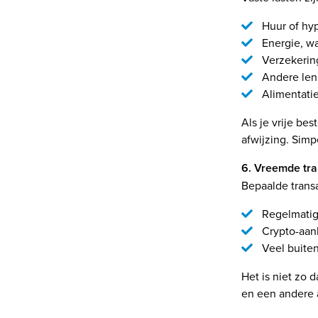
Huur of hy
Energie, wa
Verzekeri
Andere len
Alimentati
Als je vrije be
afwijzing. Simp
6. Vreemde tra
Bepaalde transac
Regelmatig
Crypto-aank
Veel buiten
Het is niet zo d
en een andere 