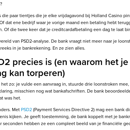
?
 die paar tientjes die je elke vrijdagavond bij Holland Casino pint
f dat ene bedrijf waar je vorige maand een betaling hebt teru
n. Of die twee keer dat je creditcardafbetaling een dag te laat b
reld van PSD2-analyse. De bank vraagt niet meer naar je loonst
eeks in je bankrekening. En ze zien alles.
2 precies is (en waarom het je
g kan torperen)
het zo: je vulde een aanvraag in, stuurde drie loonstroken mee,
laring, misschien nog wat bankafschriften. De bank beoordeeld
at was het.
nders. Met
PSD2
(Payment Services Directive 2) mag een bank dir
enis kijken. Je geeft toestemming, de bank koppelt met je bank
r seconden hebben ze een compleet beeld van je financiële ge