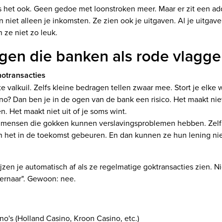
Is het ook. Geen gedoe met loonstroken meer. Maar er zit een ad
en niet alleen je inkomsten. Ze zien ook je uitgaven. Al je uitga
 ze niet zo leuk.
gen die banken als rode vlagge
notransacties
ste valkuil. Zelfs kleine bedragen tellen zwaar mee. Stort je elke 
no? Dan ben je in de ogen van de bank een risico. Het maakt niet 
n. Het maakt niet uit of je soms wint.
 mensen die gokken kunnen verslavingsproblemen hebben. Zelfs 
an het in de toekomst gebeuren. En dan kunnen ze hun lening ni
zen je automatisch af als ze regelmatige goktransacties zien. Ni
 ernaar". Gewoon: nee.
no's (Holland Casino, Kroon Casino, etc.)