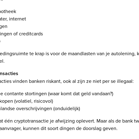
potheek
ter, internet
ngen
ingen of creditcards
e
stedingsruimte te krap is voor de maandlasten van je autolening, k
el.
nsacties
ties vinden banken riskant, ook al zijn ze niet per se illegaal:
e contante stortingen (waar komt dat geld vandaan?)
open (volatiel, risicovol)
landse overschrijvingen (onduidelijk)
at één cryptotransactie je afwijzing oplevert. Maar als de bank tw
aanvrager, kunnen dit soort dingen de doorslag geven.