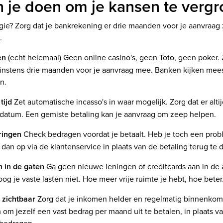
 je doen om je kansen te vergr
gie? Zorg dat je bankrekening er drie maanden voor je aanvraag 
.
en
(echt helemaal) Geen online casino's, geen Toto, geen poker. 
minstens drie maanden voor je aanvraag mee. Banken kijken mees
n.
 tijd
Zet automatische incasso's in waar mogelijk. Zorg dat er alt
kdatum. Een gemiste betaling kan je aanvraag om zeep helpen.
ringen
Check bedragen voordat je betaalt. Heb je toch een pro
t dan op via de klantenservice in plaats van de betaling terug te 
n in de gaten
Ga geen nieuwe leningen of creditcards aan in de 
og je vaste lasten niet. Hoe meer vrije ruimte je hebt, hoe beter
s zichtbaar
Zorg dat je inkomen helder en regelmatig binnenkomt.
im om jezelf een vast bedrag per maand uit te betalen, in plaats v
bedragen.