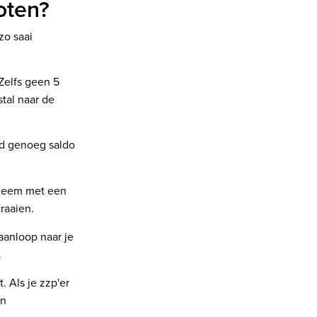
oten?
zo saai
Zelfs geen 5
tal naar de
ijd genoeg saldo
bleem met een
draaien.
aanloop naar je
.
 Als je zzp'er
an