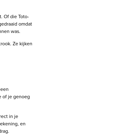
. Of die Toto-
ggedraaid omdat
innen was.
rook. Ze kijken
 een
e of je genoeg
ect in je
rekening, en
drag.