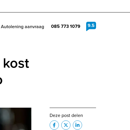
9.5
085 773 1079
Autolening aanvraag
 kost
o
Deze post delen