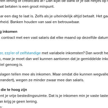
een lening of creditcard af? Dan kijkt de bank of je dat netjes op t
laat betalen is een groot minpunt.
ar een dag te laat is. Zelfs als je uiteindelijk altijd betaalt. Het g
rheid. Banken houden van saai en betrouwbaar.
ig inkomen
t contract met een vast salaris dat elke maand op dezelfde dat
er, zzp'er of zelfstandige
met variabele inkomsten? Dan wordt het 
k, maar je moet dan wel kunnen aantonen dat je gemiddelde i
iel genoeg is.
eslagen tellen mee als inkomen. Maar omdat die kunnen wegvalle
 verandert), wegen ze minder zwaar mee dan salaris.
 die te hoog zijn
 je vrije bestedingsruimte. Dat is je inkomen min je vaste lasten.
n krijg je geen lening.
n: