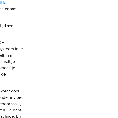
jl je
 een enorm
tijd aan
SCM-
systeem in je
elk jaar
ervalt je
etaalt je
t de
 wordt door
onder invloed.
veroorzaakt,
ren. Je bent
 schade. Bij