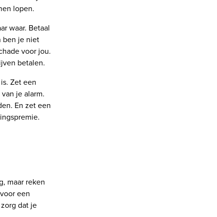
nnen lopen.
ar waar. Betaal
 ben je niet
schade voor jou.
ijven betalen.
is. Zet een
 van je alarm.
ijden. En zet een
ringspremie.
ng, maar reken
 voor een
zorg dat je