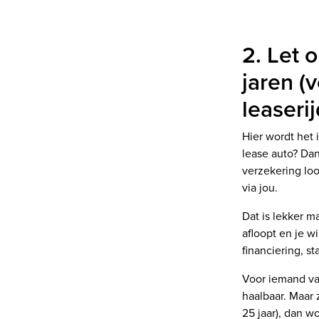
2. Let 
jaren (
leaserij
Hier wordt het i
lease auto? Da
verzekering loop
via jou.
Dat is lekker ma
afloopt en je w
financiering, st
Voor iemand van
haalbaar. Maar 
25 jaar), dan w