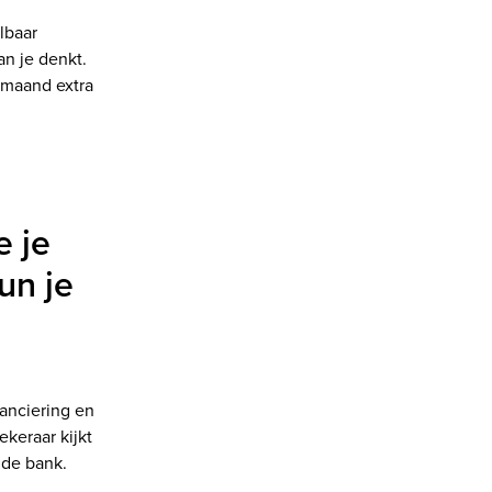
lbaar
n je denkt.
 maand extra
e je
un je
nanciering en
ekeraar kijkt
 de bank.