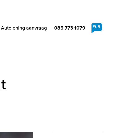
9.5
Autolening aanvraag
085 773 1079
t