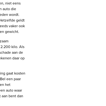
en, niet eens
n auto die
reden wordt.
Hetzelfde geldt
teeds vaker ook
 en gewicht.
ngzaam
2.200 kilo. Als
 schade aan de
rekenen daar op
ring gaat kosten
 Bel een paar
ken het
 een auto waar
t aan bent dan