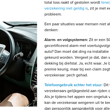
total loss raakt of gestolen wordt
terwi
verzekering niet geldig is
, zit je met
probleem.
Een paar situaties waar mensen niet al
denken:
Alarm- en volgsystemen:
Zit er een 
gecertificeerd alarm met voertuigvolg
auto? Dan moet dat ding na installatie 
gekeurd worden. Vergeet je dat, dan v
dekking bij diefstal. Ja, echt waar. Je b
premie keurig, maar bij een claim zeg
verzekeraar: pech gehad.
Telefoongebruik achter het stuur:
Dit
verzekeraars gelijkgesteld aan rijden 
Als je tijdens het appen een ongeluk 
kan de verzekeraar weigeren uit te ke
dan persoonlijk aansprakelijk voor alle