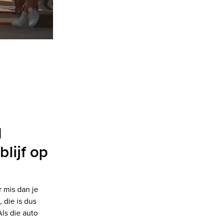
d
lijf op
r mis dan je
 die is dus
ls die auto