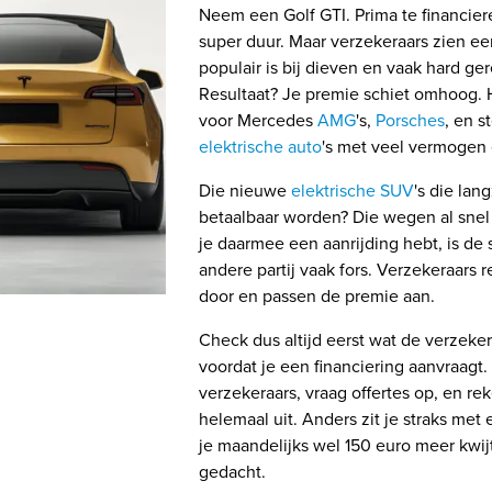
Neem een Golf GTI. Prima te financier
super duur. Maar verzekeraars zien ee
populair is bij dieven en vaak hard ge
Resultaat? Je premie schiet omhoog. 
voor Mercedes
AMG
's,
Porsches
, en s
elektrische auto
's met veel vermogen
Die nieuwe
elektrische SUV
's die la
betaalbaar worden? Die wegen al snel 
je daarmee een aanrijding hebt, is de
andere partij vaak fors. Verzekeraars 
door en passen de premie aan.
Check dus altijd eerst wat de verzeke
voordat je een financiering aanvraagt.
verzekeraars, vraag offertes op, en re
helemaal uit. Anders zit je straks met
je maandelijks wel 150 euro meer kwij
gedacht.