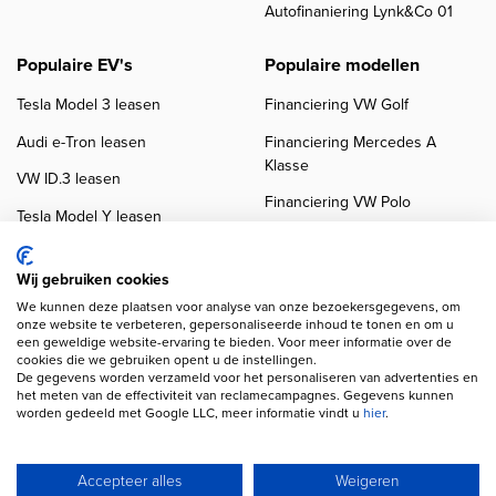
Autofinaniering Lynk&Co 01
Populaire EV's
Populaire modellen
Tesla Model 3 leasen
Financiering VW Golf
Audi e-Tron leasen
Financiering Mercedes A
Klasse
VW ID.3 leasen
Financiering VW Polo
Tesla Model Y leasen
Financiering BMW 3-Serie
VW ID.4 leasen
Financiering Audi A3
Wij gebruiken cookies
We kunnen deze plaatsen voor analyse van onze bezoekersgegevens, om
onze website te verbeteren, gepersonaliseerde inhoud te tonen en om u
een geweldige website-ervaring te bieden. Voor meer informatie over de
cookies die we gebruiken opent u de instellingen.
De gegevens worden verzameld voor het personaliseren van advertenties en
het meten van de effectiviteit van reclamecampagnes. Gegevens kunnen
worden gedeeld met Google LLC, meer informatie vindt u
hier
.
Copyright navigation
Privacy verklaring
Cookieverklaring
Disclaimer
Klanten beoordelingen
Autobedrijven
Accepteer alles
Weigeren