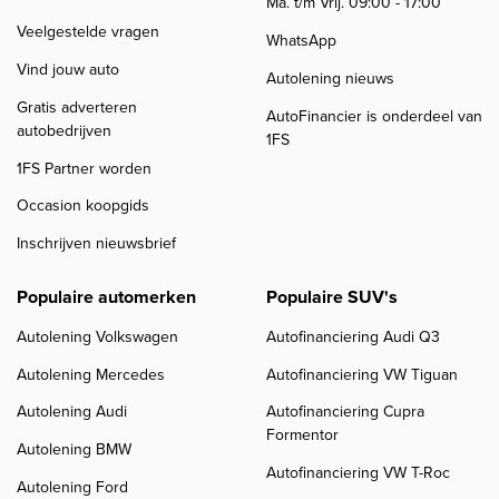
Ma. t/m Vrij. 09:00 - 17:00
Veelgestelde vragen
WhatsApp
Vind jouw auto
Autolening nieuws
Gratis adverteren
AutoFinancier is onderdeel van
autobedrijven
1FS
1FS Partner worden
Occasion koopgids
Inschrijven nieuwsbrief
Populaire automerken
Populaire SUV's
Autolening Volkswagen
Autofinanciering Audi Q3
Autolening Mercedes
Autofinanciering VW Tiguan
Autolening Audi
Autofinanciering Cupra
Formentor
Autolening BMW
Autofinanciering VW T-Roc
Autolening Ford