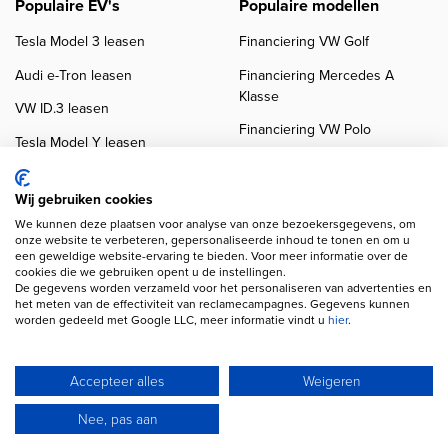
Populaire EV's
Populaire modellen
Tesla Model 3 leasen
Financiering VW Golf
Audi e-Tron leasen
Financiering Mercedes A
Klasse
VW ID.3 leasen
Financiering VW Polo
Tesla Model Y leasen
Financiering BMW 3-Serie
VW ID.4 leasen
Financiering Audi A3
Wij gebruiken cookies
We kunnen deze plaatsen voor analyse van onze bezoekersgegevens, om
onze website te verbeteren, gepersonaliseerde inhoud te tonen en om u
een geweldige website-ervaring te bieden. Voor meer informatie over de
cookies die we gebruiken opent u de instellingen.
De gegevens worden verzameld voor het personaliseren van advertenties en
het meten van de effectiviteit van reclamecampagnes. Gegevens kunnen
worden gedeeld met Google LLC, meer informatie vindt u
hier
.
Copyright navigation
Privacy verklaring
Cookieverklaring
Disclaimer
Klanten beoordelingen
Autobedrijven
Accepteer alles
Weigeren
Wij gebruiken AI voor afbeeldingen en teksten
Nee, pas aan
© 2026 Autofinancier
Powered by 1FS.nl