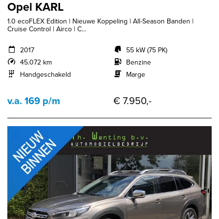
Opel KARL
1.0 ecoFLEX Edition | Nieuwe Koppeling | All-Season Banden |
Cruise Control | Airco | C...
2017
55 kW (75 PK)
45.072 km
Benzine
Handgeschakeld
Marge
v.a. 169 p/m
€ 7.950,-