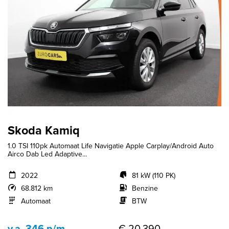
Skoda Kamiq
1.0 TSI 110pk Automaat Life Navigatie Apple Carplay/Android Auto
Airco Dab Led Adaptive...
2022
81 kW (110 PK)
68.812 km
Benzine
Automaat
BTW
v.a. 346 p/m
€ 20.390,-