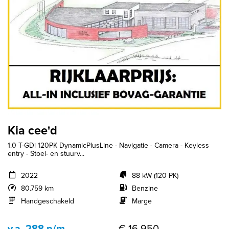
Kia cee'd
1.0 T-GDi 120PK DynamicPlusLine - Navigatie - Camera - Keyless
entry - Stoel- en stuurv...
2022
88 kW (120 PK)
80.759 km
Benzine
Handgeschakeld
Marge
v.a. 288 p/m
€ 16.950,-