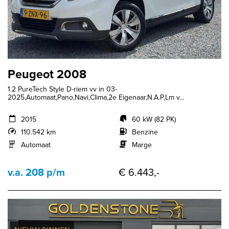
Peugeot 2008
1.2 PureTech Style D-riem vv in 03-
2025,Automaat,Pano,Navi,Clima,2e Eigenaar,N.A.P,Lm v...
2015
60 kW (82 PK)
110.542 km
Benzine
Automaat
Marge
v.a. 208 p/m
€ 6.443,-