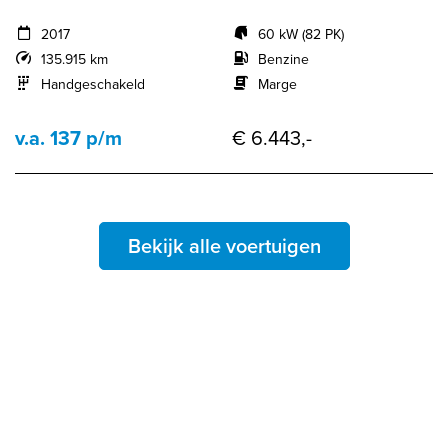
2017
60 kW (82 PK)
135.915 km
Benzine
Handgeschakeld
Marge
v.a. 137 p/m
€ 6.443,-
Bekijk alle voertuigen