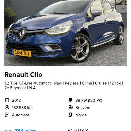
Renault Clio
1.2 TCe GT-Line Automaat l Navi l Keyless l Clima l Cruise l 120pk l
2e Eigenaar l N.A....
2018
88 kW (120 PK)
182.988 km
Benzine
Automaat
Marge
v.a. 184 p/m
€ 9.943,-