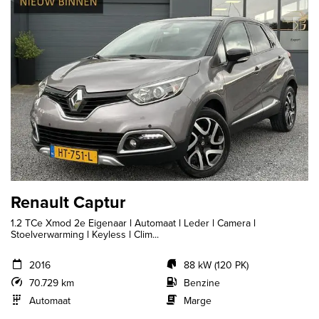
Renault Captur
1.2 TCe Xmod 2e Eigenaar l Automaat l Leder l Camera l
Stoelverwarming l Keyless l Clim...
2016
88 kW (120 PK)
70.729 km
Benzine
Automaat
Marge