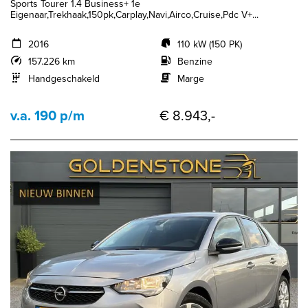
Sports Tourer 1.4 Business+ 1e
Eigenaar,Trekhaak,150pk,Carplay,Navi,Airco,Cruise,Pdc V+...
2016
110 kW (150 PK)
157.226 km
Benzine
Handgeschakeld
Marge
v.a. 190 p/m
€ 8.943,-