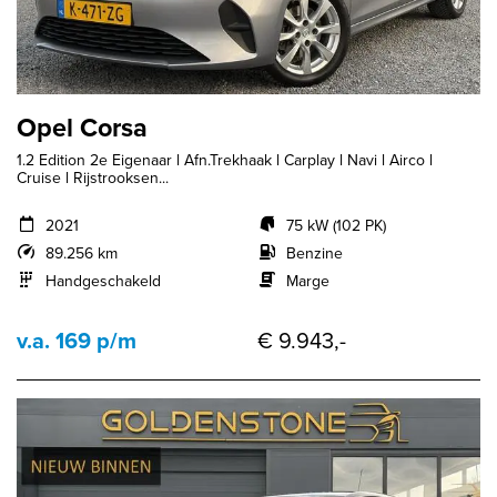
Opel Corsa
1.2 Edition 2e Eigenaar l Afn.Trekhaak l Carplay l Navi l Airco l
Cruise l Rijstrooksen...
2021
75 kW (102 PK)
89.256 km
Benzine
Handgeschakeld
Marge
v.a. 169 p/m
€ 9.943,-