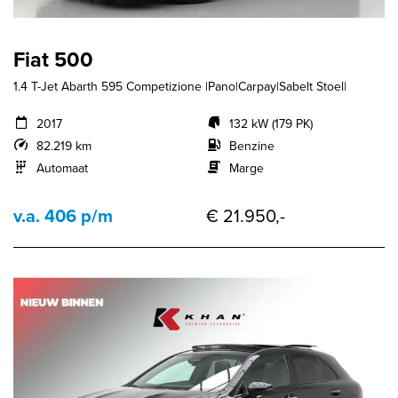
Fiat 500
1.4 T-Jet Abarth 595 Competizione |Pano|Carpay|Sabelt Stoel|
2017
132 kW (179 PK)
82.219 km
Benzine
Automaat
Marge
v.a. 406 p/m
€ 21.950,-