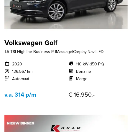
Volkswagen Golf
1.5 TSI Highline Business R |Massage|Carplay|Navi|LED|
2020
110 kW (150 PK)
136.567 km
Benzine
Automaat
Marge
v.a. 314 p/m
€ 16.950,-