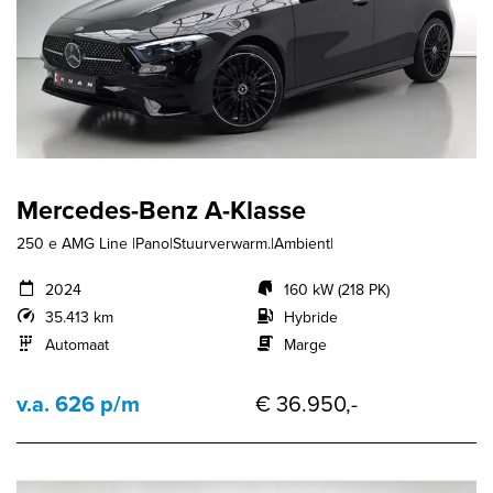
Mercedes-Benz A-Klasse
250 e AMG Line |Pano|Stuurverwarm.|Ambient|
2024
160 kW (218 PK)
35.413 km
Hybride
Automaat
Marge
v.a. 626 p/m
€ 36.950,-