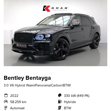
Bentley Bentayga
3.0 V6 Hybrid |Naim|Panorama|Carbon|BTW|
2022
330 kW (449 PK)
58.259 km
Hybride
Automaat
BTW