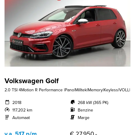
Volkswagen Golf
2.0 TSI 4Motion R Performance |Pano|Milltek|Memory|Keyless|VOLL|
2018
268 kW (365 PK)
117.202 km
Benzine
Automaat
Marge
v.a. 517 p/m
€ 27.950,-