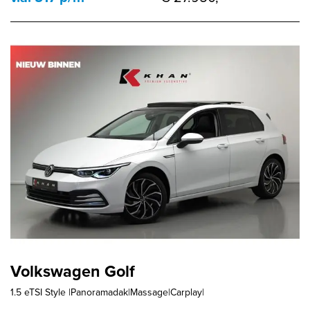
Volkswagen Golf
1.5 eTSI Style |Panoramadak|Massage|Carplay|