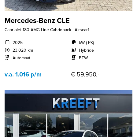
Mercedes-Benz CLE
Cabriolet 180 AMG Line Cabriopack | Airscarf
2025
kW ( PK)
23.020 km
Hybride
Automaat
BTW
v.a. 1.016 p/m
€ 59.950,-