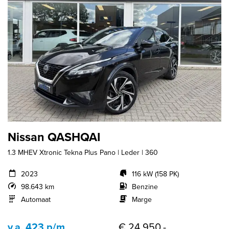
Nissan QASHQAI
1.3 MHEV Xtronic Tekna Plus Pano | Leder | 360
2023
116 kW (158 PK)
98.643 km
Benzine
Automaat
Marge
v.a. 423 p/m
€ 24.950,-