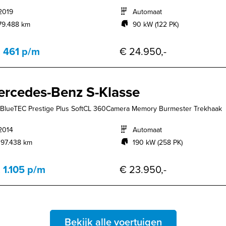
2019
Automaat
79.488 km
90 kW (122 PK)
. 461 p/m
€ 24.950,-
rcedes-Benz S-Klasse
BlueTEC Prestige Plus SoftCL 360Camera Memory Burmester Trekhaak
2014
Automaat
197.438 km
190 kW (258 PK)
. 1.105 p/m
€ 23.950,-
Bekijk alle voertuigen