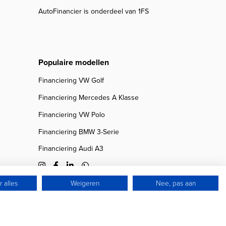
AutoFinancier is onderdeel van 1FS
Populaire modellen
Financiering VW Golf
Financiering Mercedes A Klasse
Financiering VW Polo
Financiering BMW 3-Serie
Financiering Audi A3
 alles
Weigeren
Nee, pas aan
© 2026 Autofinancier
Powered by 1FS.nl