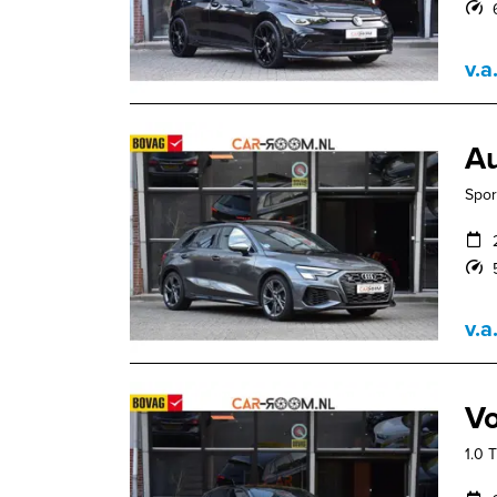
v.a
Au
Spor
v.a
Vo
1.0 