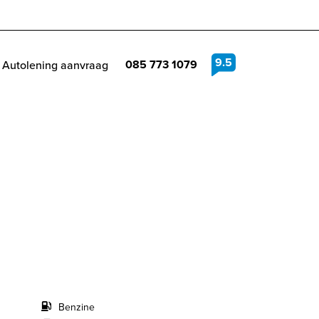
9.5
085 773 1079
Autolening aanvraag
Benzine