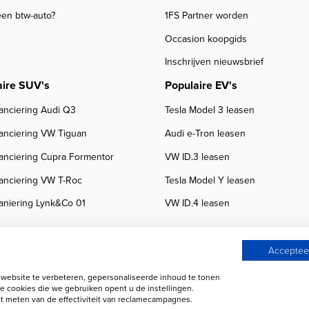
een btw-auto?
1FS Partner worden
Occasion koopgids
Inschrijven nieuwsbrief
aire SUV's
Populaire EV's
anciering Audi Q3
Tesla Model 3 leasen
nanciering VW Tiguan
Audi e-Tron leasen
nanciering Cupra Formentor
VW ID.3 leasen
nanciering VW T-Roc
Tesla Model Y leasen
aniering Lynk&Co 01
VW ID.4 leasen
Accepteer
ebsite te verbeteren, gepersonaliseerde inhoud te tonen
 beoordelingen
Autobedrijven
e cookies die we gebruiken opent u de instellingen.
 meten van de effectiviteit van reclamecampagnes.