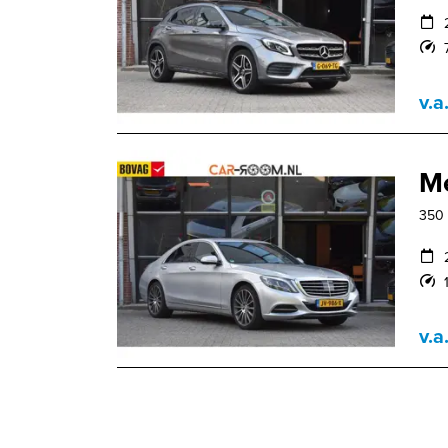
v.a
Me
350 
v.a