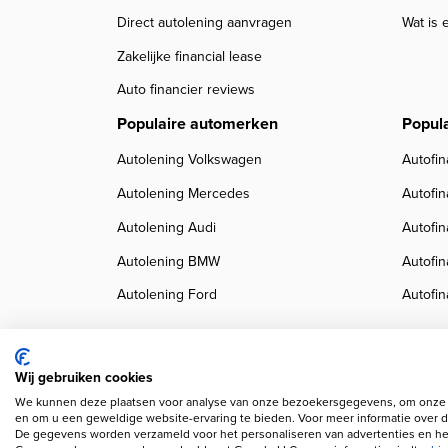
Direct autolening aanvragen
Wat is 
Zakelijke financial lease
Auto financier reviews
Populaire automerken
Popul
Autolening Volkswagen
Autofin
Autolening Mercedes
Autofi
Autolening Audi
Autofi
Autolening BMW
Autofi
Autolening Ford
Autofin
Wij gebruiken cookies
We kunnen deze plaatsen voor analyse van onze bezoekersgegevens, om onze w
Copyright navigation
Privacy verklaring
Cookieverklaring
Disclaimer
Klanten
en om u een geweldige website-ervaring te bieden. Voor meer informatie over d
De gegevens worden verzameld voor het personaliseren van advertenties en het
Wij gebruiken AI voor afbeeldingen en teksten