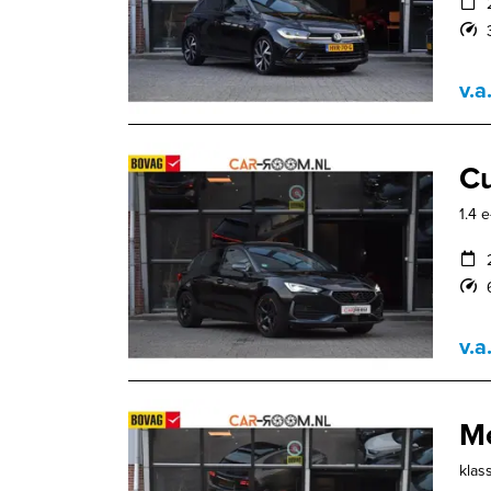
v.a
Cu
1.4 
v.a
M
klas