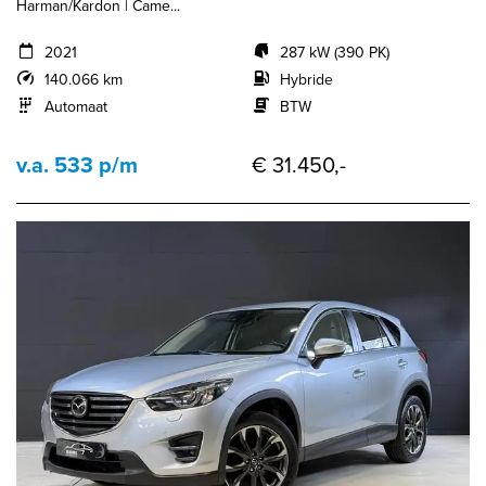
Harman/Kardon | Came...
2021
287 kW (390 PK)
140.066 km
Hybride
Automaat
BTW
v.a. 533 p/m
€ 31.450,-