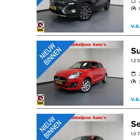
v.a
Su
1.2 
v.a
Se
1.0 