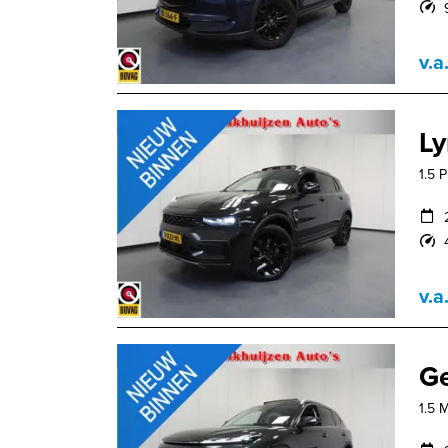
v.a
Ly
1.5 
v.a
Ge
1.5 