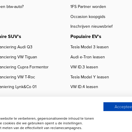
een btw-auto?
1FS Partner worden
Occasion koopgids
Inschrijven nieuwsbrief
aire SUV's
Populaire EV's
anciering Audi Q3
Tesla Model 3 leasen
nanciering VW Tiguan
Audi e-Tron leasen
nanciering Cupra Formentor
VW ID.3 leasen
nanciering VW T-Roc
Tesla Model Y leasen
aniering Lynk&Co 01
VW ID.4 leasen
Accepteer
ebsite te verbeteren, gepersonaliseerde inhoud te tonen
 beoordelingen
Autobedrijven
e cookies die we gebruiken opent u de instellingen.
 meten van de effectiviteit van reclamecampagnes.