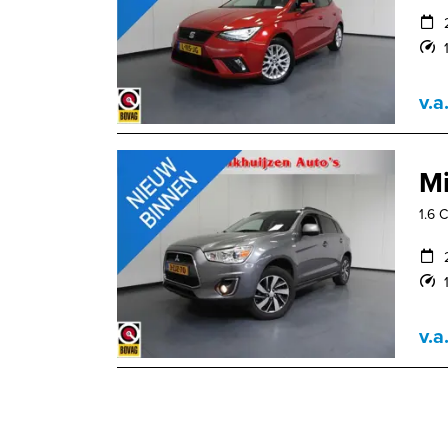
v.a
Mi
1.6 
v.a