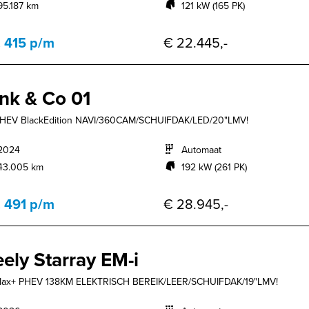
95.187 km
121 kW (165 PK)
. 415 p/m
€ 22.445,-
nk & Co 01
PHEV BlackEdition NAVI/360CAM/SCHUIFDAK/LED/20"LMV!
2024
Automaat
43.005 km
192 kW (261 PK)
. 491 p/m
€ 28.945,-
ely Starray EM-i
Max+ PHEV 138KM ELEKTRISCH BEREIK/LEER/SCHUIFDAK/19"LMV!