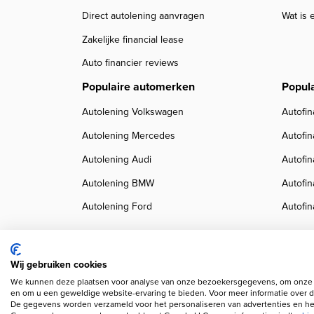
Direct autolening aanvragen
Wat is 
Zakelijke financial lease
Auto financier reviews
Populaire automerken
Popul
Autolening Volkswagen
Autofin
Autolening Mercedes
Autofi
Autolening Audi
Autofi
Autolening BMW
Autofi
Autolening Ford
Autofin
Wij gebruiken cookies
We kunnen deze plaatsen voor analyse van onze bezoekersgegevens, om onze w
Copyright navigation
Privacy verklaring
Cookieverklaring
Disclaimer
Klanten
en om u een geweldige website-ervaring te bieden. Voor meer informatie over d
De gegevens worden verzameld voor het personaliseren van advertenties en het
Wij gebruiken AI voor afbeeldingen en teksten