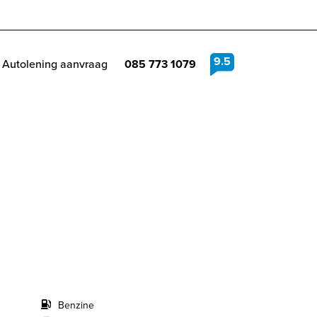
9.5
Autolening aanvraag
085 773 1079
Benzine