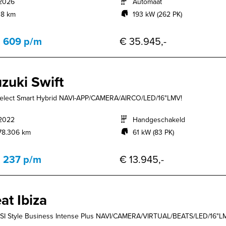
2026
Automaat
18 km
193 kW (262 PK)
. 609 p/m
€ 35.945,-
zuki Swift
Select Smart Hybrid NAVI-APP/CAMERA/AIRCO/LED/16"LMV!
2022
Handgeschakeld
78.306 km
61 kW (83 PK)
. 237 p/m
€ 13.945,-
at Ibiza
TSI Style Business Intense Plus NAVI/CAMERA/VIRTUAL/BEATS/LED/16"L