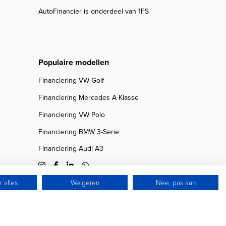
AutoFinancier is onderdeel van 1FS
Populaire modellen
Financiering VW Golf
Financiering Mercedes A Klasse
Financiering VW Polo
Financiering BMW 3-Serie
Financiering Audi A3
 alles
Weigeren
Nee, pas aan
© 2026 Autofinancier
Powered by 1FS.nl