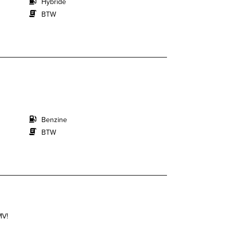
Hybride
BTW
Benzine
BTW
MV!