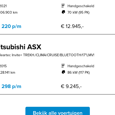
2021
Handgeschakeld
106.903 km
70 kW (95 PK)
. 220 p/m
€ 12.945,-
tsubishi ASX
Cleartec Invite+ TREKH./CLIMA/CRUISE/BLUETOOTH/17"LMV!
2015
Handgeschakeld
128.141 km
86 kW (117 PK)
. 298 p/m
€ 9.245,-
Bekijk alle voertuigen