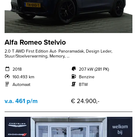
Alfa Romeo Stelvio
2.0 T AWD First Edition Aut- Panoramadak, Design Leder,
Stuur/Stoelverwarming, Memory, ...
2018
207 kW (281 PK)
160.493 km
Benzine
Automaat
BTW
v.a. 461 p/m
€ 24.900,-