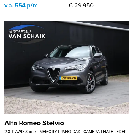
v.a. 554 p/m
€ 29.950,-
Alfa Romeo Stelvio
2.0 T AWD Super | MEMORY | PANO-DAK | CAMERA | HALF LEDER