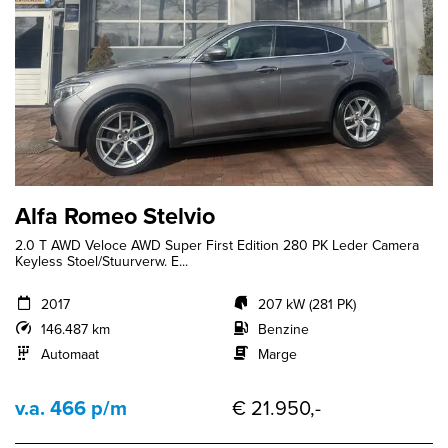
Alfa Romeo Stelvio
2.0 T AWD Veloce AWD Super First Edition 280 PK Leder Camera
Keyless Stoel/Stuurverw. E...
2017
207 kW (281 PK)
146.487 km
Benzine
Automaat
Marge
v.a. 466 p/m
€ 21.950,-