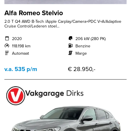
Alfa Romeo Stelvio
2.0 T Q4 AWD B-Tech /Apple Carplay/Camera+PDC V+A/Adaptive
Cruise Control/Lederen stoel...
2020
206 kW (280 PK)
118.198 km
Benzine
Automaat
Marge
v.a. 535 p/m
€ 28.950,-