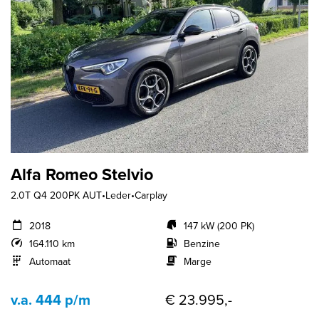
Alfa Romeo Stelvio
2.0T Q4 200PK AUT•Leder•Carplay
2018
147 kW (200 PK)
164.110 km
Benzine
Automaat
Marge
v.a. 444 p/m
€ 23.995,-