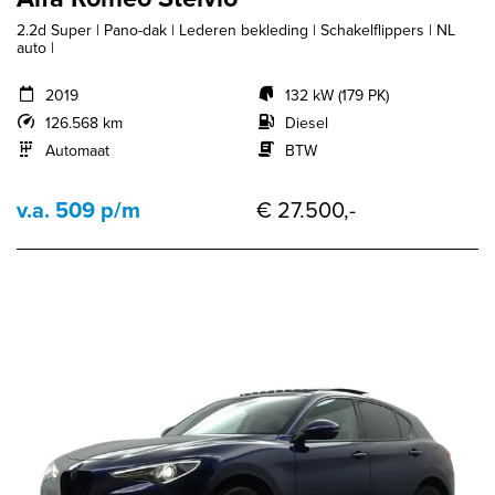
2.2d Super | Pano-dak | Lederen bekleding | Schakelflippers | NL
auto |
2019
132 kW (179 PK)
126.568 km
Diesel
Automaat
BTW
v.a. 509 p/m
€ 27.500,-