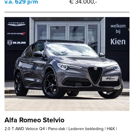
v.a. 629 p/m
€ 34.000,-
Alfa Romeo Stelvio
2.0 T AWD Veloce Q4 | Pano-dak | Lederen bekleding | H&K |