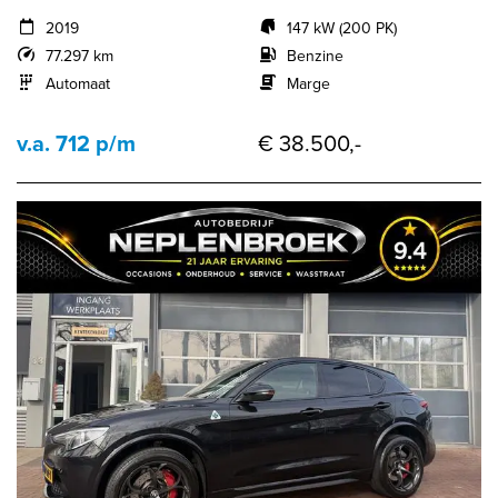
2019
147 kW (200 PK)
77.297 km
Benzine
Automaat
Marge
v.a. 712 p/m
€ 38.500,-