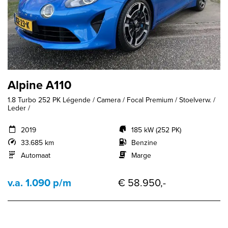
Alpine A110
1.8 Turbo 252 PK Légende / Camera / Focal Premium / Stoelverw. /
Leder /
2019
185 kW (252 PK)
33.685 km
Benzine
Automaat
Marge
v.a. 1.090 p/m
€ 58.950,-