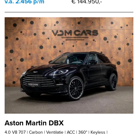
v.a. 2.456 p/m
€ 144.950,-
Aston Martin DBX
4.0 V8 707 | Carbon | Ventilatie | ACC | 360° | Keyless |