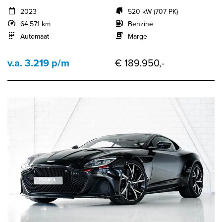
2023
520 kW (707 PK)
64.571 km
Benzine
Automaat
Marge
v.a. 3.219 p/m
€ 189.950,-