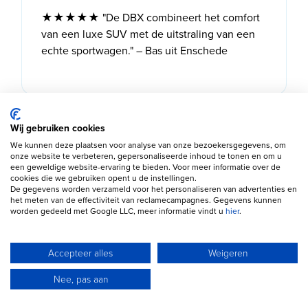
★★★★★ "De DBX combineert het comfort
van een luxe SUV met de uitstraling van een
echte sportwagen." – Bas uit Enschede
Wij gebruiken cookies
We kunnen deze plaatsen voor analyse van onze bezoekersgegevens, om
onze website te verbeteren, gepersonaliseerde inhoud te tonen en om u
een geweldige website-ervaring te bieden. Voor meer informatie over de
cookies die we gebruiken opent u de instellingen.
De gegevens worden verzameld voor het personaliseren van advertenties en
het meten van de effectiviteit van reclamecampagnes. Gegevens kunnen
worden gedeeld met Google LLC, meer informatie vindt u
hier
.
Een auto leasen
Zakelijke autofinanciering
Autofinanciering
Financiering zonder
Accepteer alles
Weigeren
aanbetaling
Autolening
Financiering zonder jaarcijfers
Nee, pas aan
Bereken je maandbedrag
Wat is een marge auto?