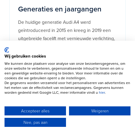
Generaties en jaargangen
De huidige generatie Audi A4 werd
geïntroduceerd in 2015 en kreeg in 2019 een
uitgebreide facelift met vernieuwde verlichting,
infotainment en motoren. Voor veel
occasionkopers bieden modellen uit 2020 tot
Wij gebruiken cookies
2024 momenteel de beste prijs-
We kunnen deze plaatsen voor analyse van onze bezoekersgegevens, om
onze website te verbeteren, gepersonaliseerde inhoud te tonen en om u
kwaliteitverhouding. Deze modellen
een geweldige website-ervaring te bieden. Voor meer informatie over de
cookies die we gebruiken opent u de instellingen.
combineren moderne technologie met
De gegevens worden verzameld voor het personaliseren van advertenties en
aantrekkelijke occasionprijzen en een sterke
het meten van de effectiviteit van reclamecampagnes. Gegevens kunnen
worden gedeeld met Google LLC, meer informatie vindt u
hier
.
restwaarde.
Accepteer alles
Weigeren
Nee, pas aan