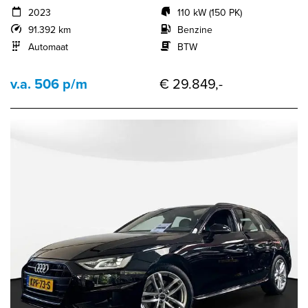
2023
110 kW (150 PK)
91.392 km
Benzine
Automaat
BTW
v.a. 506 p/m
€ 29.849,-