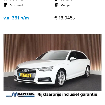
Automaat
Marge
v.a. 351 p/m
€ 18.945,-