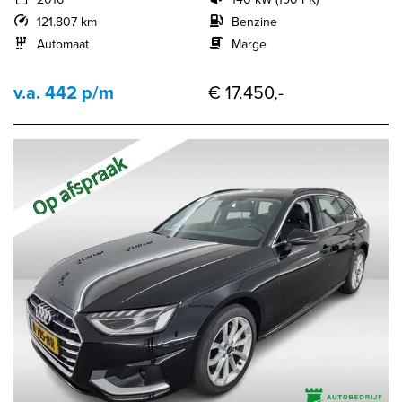
121.807 km
Benzine
Automaat
Marge
v.a. 442 p/m
€ 17.450,-