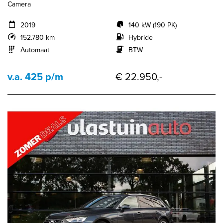
Camera
2019
140 kW (190 PK)
152.780 km
Hybride
Automaat
BTW
v.a. 425 p/m
€ 22.950,-