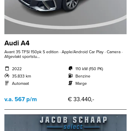
Audi A4
Avant 35 TFSI 150pk S edition · Apple/Android Car Play · Camera ·
Afgevlakt sportstu...
2022
110 kW (150 PK)
35.833 km
Benzine
Automaat
Marge
v.a. 567 p/m
€ 33.440,-