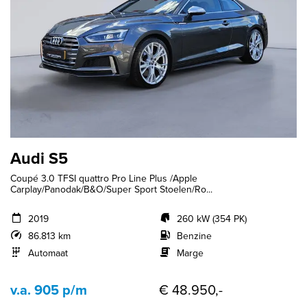
Audi S5
Coupé 3.0 TFSI quattro Pro Line Plus /Apple
Carplay/Panodak/B&O/Super Sport Stoelen/Ro...
2019
260 kW (354 PK)
86.813 km
Benzine
Automaat
Marge
v.a. 905 p/m
€ 48.950,-