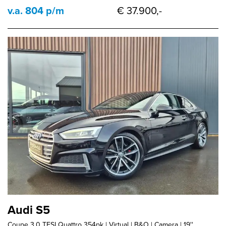
v.a. 804 p/m
€ 37.900,-
Audi S5
Coupe 3.0 TFSI Quattro 354pk | Virtual | B&O | Camera | 19''