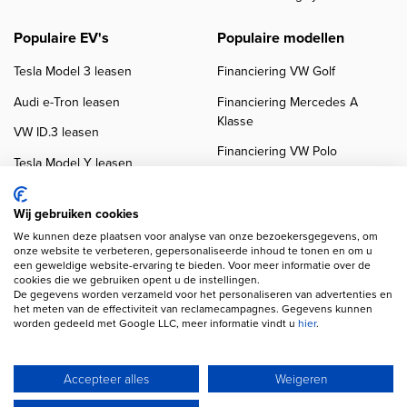
Populaire EV's
Populaire modellen
Tesla Model 3 leasen
Financiering VW Golf
Audi e-Tron leasen
Financiering Mercedes A
Klasse
VW ID.3 leasen
Financiering VW Polo
Tesla Model Y leasen
Financiering BMW 3-Serie
VW ID.4 leasen
Financiering Audi A3
Wij gebruiken cookies
We kunnen deze plaatsen voor analyse van onze bezoekersgegevens, om
onze website te verbeteren, gepersonaliseerde inhoud te tonen en om u
een geweldige website-ervaring te bieden. Voor meer informatie over de
cookies die we gebruiken opent u de instellingen.
De gegevens worden verzameld voor het personaliseren van advertenties en
het meten van de effectiviteit van reclamecampagnes. Gegevens kunnen
worden gedeeld met Google LLC, meer informatie vindt u
hier
.
Copyright navigation
Privacy verklaring
Cookieverklaring
Disclaimer
Klanten beoordelingen
Autobedrijven
Accepteer alles
Weigeren
Wij gebruiken AI voor afbeeldingen en teksten