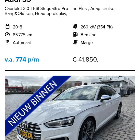
Cabriolet 3.0 TFSI S5 quattro Pro Line Plus , Adap. cruise,
Bang&Olufsen, Head-up display,
2018
260 kW (354 PK)
85.775 km
Benzine
Automaat
Marge
v.a. 774 p/m
€ 41.850,-