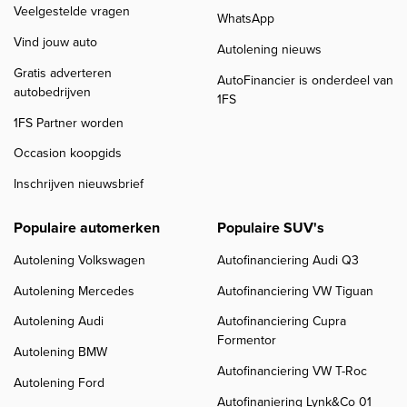
Veelgestelde vragen
WhatsApp
Vind jouw auto
Autolening nieuws
Gratis adverteren
AutoFinancier is onderdeel van
autobedrijven
1FS
1FS Partner worden
Occasion koopgids
Inschrijven nieuwsbrief
Populaire automerken
Populaire SUV's
Autolening Volkswagen
Autofinanciering Audi Q3
Autolening Mercedes
Autofinanciering VW Tiguan
Autolening Audi
Autofinanciering Cupra
Formentor
Autolening BMW
Autofinanciering VW T-Roc
Autolening Ford
Autofinaniering Lynk&Co 01