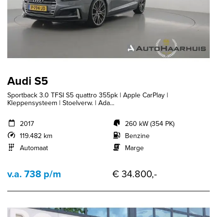
Audi S5
Sportback 3.0 TFSI S5 quattro 355pk | Apple CarPlay |
Kleppensysteem | Stoelverw. | Ada...
2017
260 kW (354 PK)
119.482 km
Benzine
Automaat
Marge
v.a. 738 p/m
€ 34.800,-