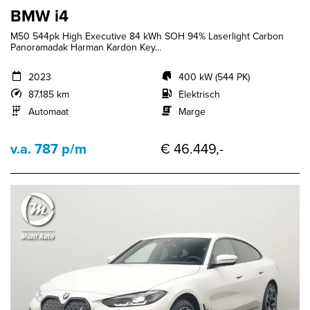
BMW i4
M50 544pk High Executive 84 kWh SOH 94% Laserlight Carbon
Panoramadak Harman Kardon Key...
2023
400 kW (544 PK)
87.185 km
Elektrisch
Automaat
Marge
v.a. 787 p/m
€ 46.449,-