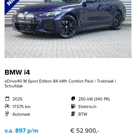
BMW i4
eDrive40 M Sport Edition 84 kWh Comfort Pack | Trekhaak |
Schuifdak
2025
250 kW (340 PK)
17.575 km
Elektrisch
Automaat
BTW
v.a. 897 p/m
€ 52.900,-