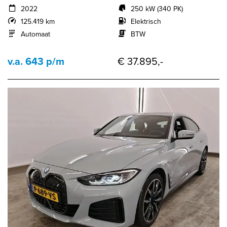
2022
250 kW (340 PK)
125.419 km
Elektrisch
Automaat
BTW
v.a. 643 p/m
€ 37.895,-