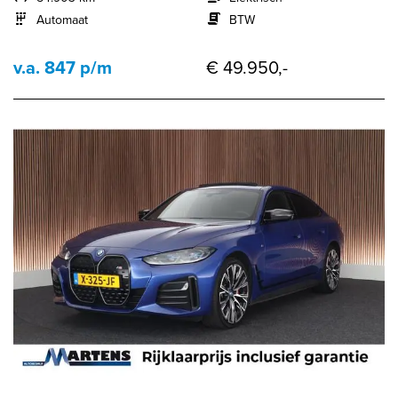
Automaat
BTW
v.a. 847 p/m
€ 49.950,-