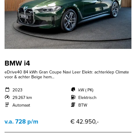
BMW i4
eDrive40 84 kWh Gran Coupe Navi Leer Elektr. achterklep Climate
voor & achter Beige hem...
2023
kW ( PK)
29.267 km
Elektrisch
Automaat
BTW
v.a. 728 p/m
€ 42.950,-