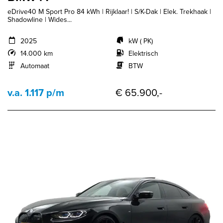
eDrive40 M Sport Pro 84 kWh | Rijklaar! | S/K-Dak | Elek. Trekhaak |
Shadowline | Wides...
2025
kW ( PK)
14.000 km
Elektrisch
Automaat
BTW
v.a. 1.117 p/m
€ 65.900,-