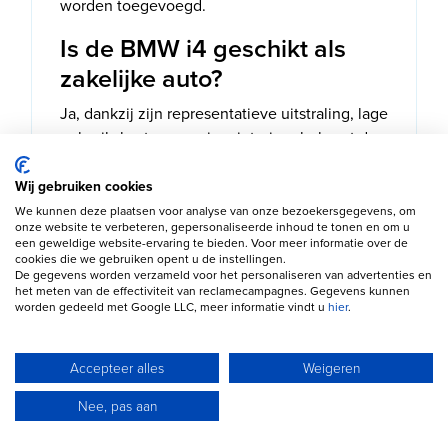
worden toegevoegd.
Is de BMW i4 geschikt als
zakelijke auto?
Ja, dankzij zijn representatieve uitstraling, lage
gebruikskosten en ruime interieur behoort de
i4 tot de populairste elektrische zakenauto's.
Wij gebruiken cookies
Waarom kiezen voor een
We kunnen deze plaatsen voor analyse van onze bezoekersgegevens, om
BMW i4?
onze website te verbeteren, gepersonaliseerde inhoud te tonen en om u
een geweldige website-ervaring te bieden. Voor meer informatie over de
cookies die we gebruiken opent u de instellingen.
Door de combinatie van sportieve
De gegevens worden verzameld voor het personaliseren van advertenties en
het meten van de effectiviteit van reclamecampagnes. Gegevens kunnen
rijeigenschappen, premium afwerking, grote
worden gedeeld met Google LLC, meer informatie vindt u
hier
.
actieradius en moderne elektrische
technologie.
Accepteer alles
Weigeren
Nee, pas aan