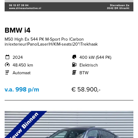
BMW i4
M50 High Ex 544 PK M-Sport Pro |Carbon
in/exterieur|Pano|Laser|H/K|M-seats|20"|Trekhaak
2024
400 kW (544 PK)
48.450 km
Elektrisch
Automaat
BTW
v.a. 998 p/m
€ 58.900,-