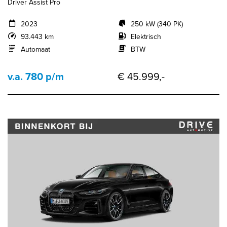
Driver Assist Pro
2023
250 kW (340 PK)
93.443 km
Elektrisch
Automaat
BTW
v.a. 780 p/m
€ 45.999,-