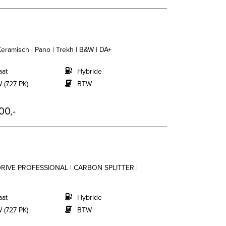
 Keramisch | Pano | Trekh | B&W | DA+
aat
Hybride
 (727 PK)
BTW
00,-
M-DRIVE PROFESSIONAL | CARBON SPLITTER |
aat
Hybride
 (727 PK)
BTW