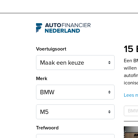
Navigation
15
Voertuigsoort
Een BM
willen
autofi
Merk
iconis
Lees 
Model
BM
Trefwoord