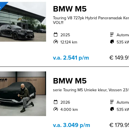
BMW M5
Touring V8 727pk Hybrid Panoramadak Ke
VOL!!!
2025
Autom
12.124 km
535 kW
v.a. 2.541 p/m
€ 149.9
BMW M5
serie Touring M5 Unieke kleur, Vossen 23
2026
Autom
4.000 km
535 kW
v.a. 3.049 p/m
€ 179.9