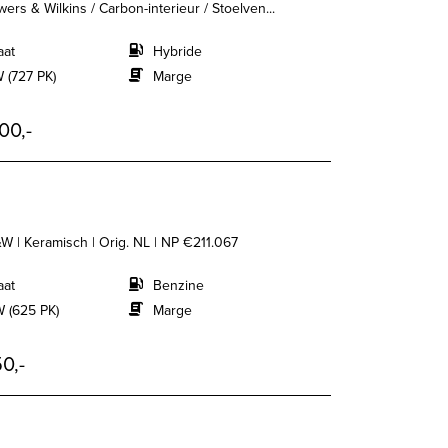
rs & Wilkins / Carbon-interieur / Stoelven...
aat
Hybride
 (727 PK)
Marge
00,-
B&W | Keramisch | Orig. NL | NP €211.067
aat
Benzine
 (625 PK)
Marge
0,-