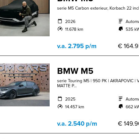
serie M5 Carbon exterieur, Korbach 22 inch 
2026
Autom
11.678 km
535 kW
v.a. 2.795 p/m
€ 164.9
BMW M5
serie Touring M5 | 950 PK | AKRAPOVIC 
MATTE P...
2025
Autom
14.457 km
662 kW
v.a. 2.540 p/m
€ 149.9