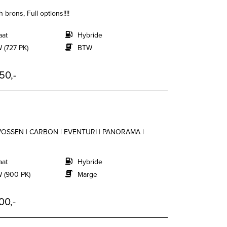
brons, Full options!!!!
aat
Hybride
 (727 PK)
BTW
50,-
| VOSSEN | CARBON | EVENTURI | PANORAMA |
aat
Hybride
 (900 PK)
Marge
00,-