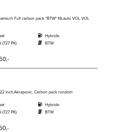
ramisch Full carbon pack *BTW* NLauto VOL VOL
aat
Hybride
 (727 PK)
BTW
50,-
/22 inch,Akrapovic, Carbon pack rondom
aat
Hybride
 (727 PK)
BTW
50,-