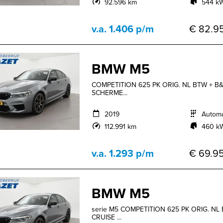
92.596 km
544 kW
v.a. 1.406 p/m
€ 82.95
BMW M5
COMPETITION 625 PK ORIG. NL BTW + B&
SCHERME...
2019
Autom
112.991 km
460 kW
v.a. 1.293 p/m
€ 69.95
BMW M5
serie M5 COMPETITION 625 PK ORIG. NL
CRUISE ...