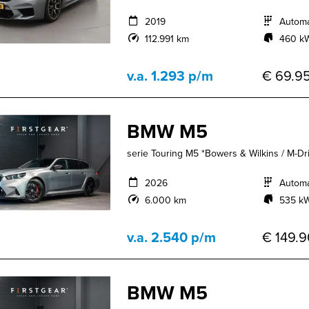
2019
Autom
112.991 km
460 kW
v.a. 1.293 p/m
€ 69.95
BMW M5
serie Touring M5 *Bowers & Wilkins / M-Driv
2026
Autom
6.000 km
535 kW
v.a. 2.540 p/m
€ 149.9
BMW M5