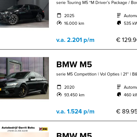
serie Touring M5 *M Driver’s Package / Bowe
2025
Autom
16.000 km
535 kW
v.a. 2.201 p/m
€ 129.9
BMW M5
serie M5 Competition | Vol Opties | 21'' | 
2020
Autom
93.450 km
460 kW
v.a. 1.524 p/m
€ 89.95
BMW M5