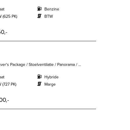
aat
Benzine
 (625 PK)
BTW
0,-
er's Package / Stoelventilatie / Panorama / ...
aat
Hybride
 (727 PK)
Marge
00,-