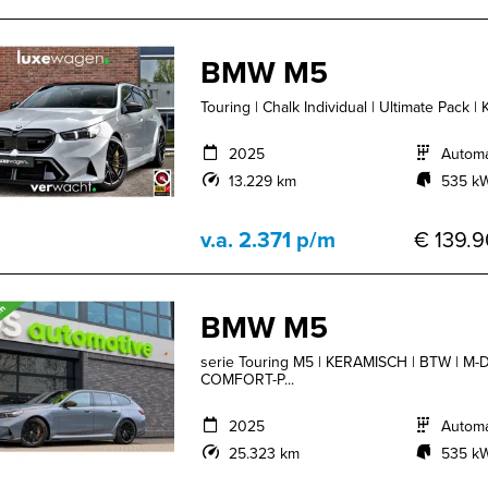
BMW M5
Touring | Chalk Individual | Ultimate Pack |
2025
Autom
13.229 km
535 kW
v.a. 2.371 p/m
€ 139.9
BMW M5
serie Touring M5 | KERAMISCH | BTW | 
COMFORT-P...
2025
Autom
25.323 km
535 kW