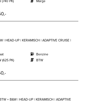
 (740 PK)
Marge
0,-
W | HEAD-UP | KERAMISCH | ADAPTIVE CRUISE |
aat
Benzine
 (625 PK)
BTW
0,-
 BTW + B&W | HEAD-UP | KERAMISCH | ADAPTIVE