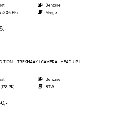
aat
Benzine
 (306 PK)
Marge
5,-
EDITION + TREKHAAK | CAMERA | HEAD-UP |
aat
Benzine
(178 PK)
BTW
0,-