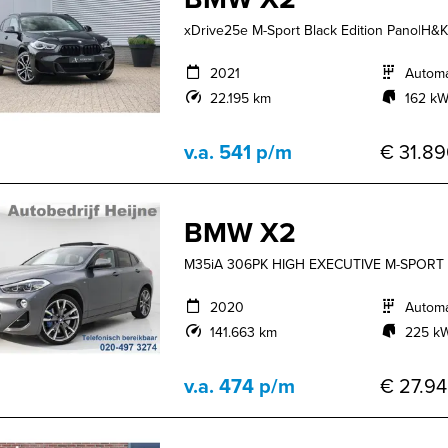
xDrive25e M-Sport Black Edition Pano|H
2021
Autom
22.195 km
162 kW
v.a. 541 p/m
€ 31.89
BMW X2
M35iA 306PK HIGH EXECUTIVE M-SPO
2020
Autom
141.663 km
225 kW
v.a. 474 p/m
€ 27.94