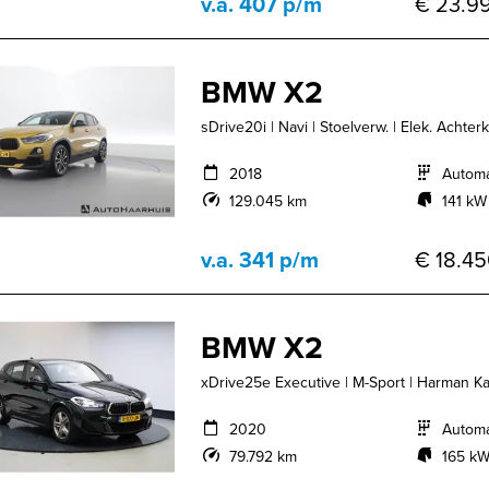
v.a. 407 p/m
€ 23.99
BMW X2
sDrive20i | Navi | Stoelverw. | Elek. Achter
2018
Autom
129.045 km
141 kW
v.a. 341 p/m
€ 18.45
BMW X2
xDrive25e Executive | M-Sport | Harman Kar
2020
Autom
79.792 km
165 kW