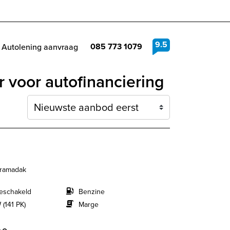
9.5
085 773 1079
Autolening aanvraag
voor autofinanciering
Sortering
oramadak
eschakeld
Benzine
 (141 PK)
Marge