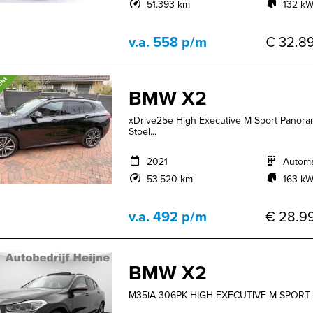
51.393 km
132 kW
v.a. 558 p/m
€ 32.89
BMW X2
xDrive25e High Executive M Sport Panora
Stoel...
2021
Autom
53.520 km
163 kW
v.a. 492 p/m
€ 28.99
BMW X2
M35iA 306PK HIGH EXECUTIVE M-SPOR