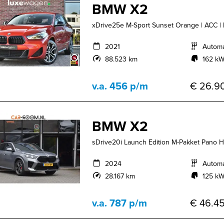
BMW X2
xDrive25e M-Sport Sunset Orange | ACC | L
2021
Autom
88.523 km
162 kW
v.a. 456 p/m
€ 26.90
BMW X2
sDrive20i Launch Edition M-Pakket Pano
2024
Autom
28.167 km
125 kW
v.a. 787 p/m
€ 46.45