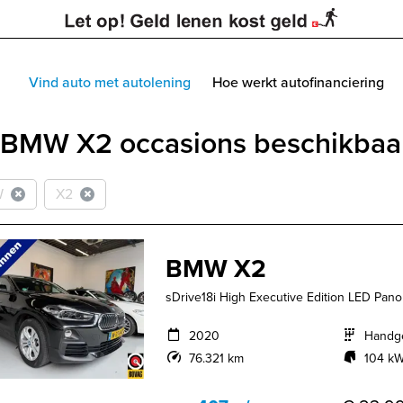
Vind auto met autolening
Hoe werkt autofinanciering
 BMW X2 occasions beschikbaar 
W
X2
BMW X2
sDrive18i High Executive Edition LED Pan
2020
Handg
76.321 km
104 kW