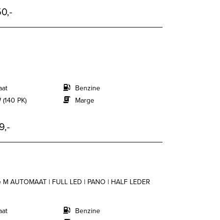
0,-
aat
Benzine
 (140 PK)
Marge
9,-
ive M AUTOMAAT | FULL LED | PANO | HALF LEDER
aat
Benzine