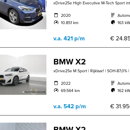
xDrive25e High Executive M-Tech Sport in
2020
Autom
10.851 km
163 kW
v.a. 421 p/m
€ 24.85
BMW X2
xDrive25e M Sport | Rijklaar! | SOH-87,0% | 
2022
Autom
69.564 km
162 kW
v.a. 542 p/m
€ 31.95
BMW X2