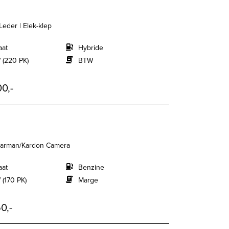
eder | Elek-klep
aat
Hybride
 (220 PK)
BTW
0,-
 Harman/Kardon Camera
aat
Benzine
 (170 PK)
Marge
0,-