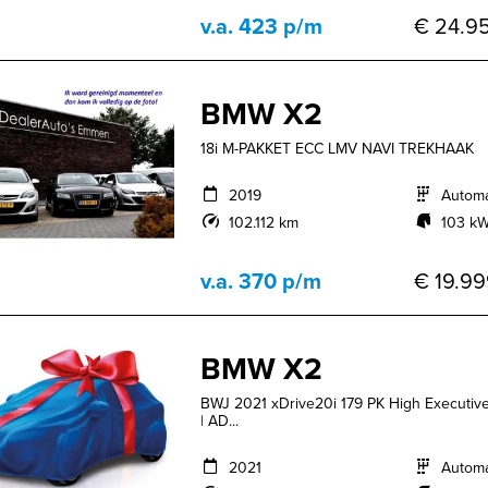
v.a. 423 p/m
€ 24.95
BMW X2
18i M-PAKKET ECC LMV NAVI TREKHAAK
2019
Autom
102.112 km
103 kW
v.a. 370 p/m
€ 19.99
BMW X2
BWJ 2021 xDrive20i 179 PK High Execut
| AD...
2021
Autom