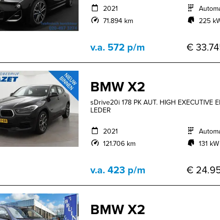
2021
Autom
71.894 km
225 kW
v.a. 572 p/m
€ 33.74
BMW X2
sDrive20i 178 PK AUT. HIGH EXECUTIVE 
LEDER
2021
Autom
121.706 km
131 kW 
v.a. 423 p/m
€ 24.95
BMW X2