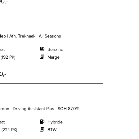
0,-
klep | Afn. Trekhaak | All Seasons
aat
Benzine
 (192 PK)
Marge
0,-
don | Driving Assistant Plus | SOH 87,0% |
aat
Hybride
 (224 PK)
BTW