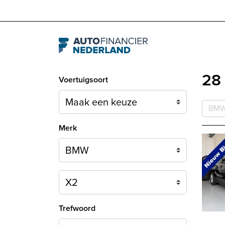
Navigation
28
Voertuigsoort
BM
Merk
Model
Trefwoord