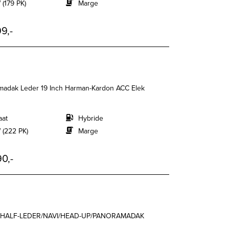
 (179 PK)
Marge
9,-
madak Leder 19 Inch Harman-Kardon ACC Elek
aat
Hybride
 (222 PK)
Marge
0,-
T HALF-LEDER/NAVI/HEAD-UP/PANORAMADAK