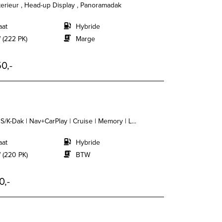
terieur , Head-up Display , Panoramadak
aat
Hybride
 (222 PK)
Marge
0,-
S/K-Dak | Nav+CarPlay | Cruise | Memory | L...
aat
Hybride
 (220 PK)
BTW
0,-