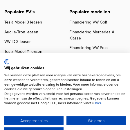
Populaire EV's
Populaire modellen
Tesla Model 3 leasen
Financiering VW Golf
Audi e-Tron leasen
Financiering Mercedes A
Klasse
VW ID.3 leasen
Financiering VW Polo
Tesla Model Y leasen
Financiering BMW 3-Serie
VW ID.4 leasen
Financiering Audi A3
Wij gebruiken cookies
We kunnen deze plaatsen voor analyse van onze bezoekersgegevens, om
onze website te verbeteren, gepersonaliseerde inhoud te tonen en om u
een geweldige website-ervaring te bieden. Voor meer informatie over de
cookies die we gebruiken opent u de instellingen.
De gegevens worden verzameld voor het personaliseren van advertenties en
het meten van de effectiviteit van reclamecampagnes. Gegevens kunnen
worden gedeeld met Google LLC, meer informatie vindt u
hier
.
Copyright navigation
Privacy verklaring
Cookieverklaring
Disclaimer
Klanten beoordelingen
Autobedrijven
Accepteer alles
Weigeren
Wij gebruiken AI voor afbeeldingen en teksten