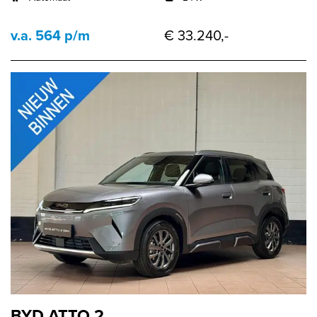
v.a. 564 p/m
€ 33.240,-
BYD ATTO 2