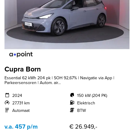
Cupra Born
Essential 62 kWh 204 pk | SOH 92,67% | Navigatie via App |
Parkeersensoren | Autom. air...
2024
150 kW (204 PK)
27.731 km
Elektrisch
Automaat
BTW
v.a. 457 p/m
€ 26.949,-