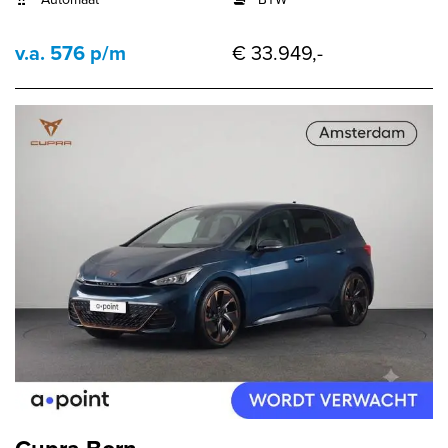
v.a. 576 p/m
€ 33.949,-