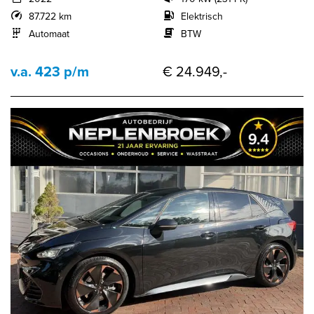
87.722 km
Elektrisch
Automaat
BTW
v.a. 423 p/m
€ 24.949,-