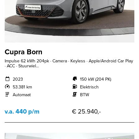
Cupra Born
Impulse 62 kWh 204pk · Camera · Keyless · Apple/Android Car Play
· ACC · Stuurwiel...
2023
150 kW (204 PK)
53.381 km
Elektrisch
Automaat
BTW
v.a. 440 p/m
€ 25.940,-