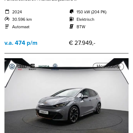
2024
150 kW (204 PK)
30.596 km
Elektrisch
Automaat
BTW
v.a. 474 p/m
€ 27.949,-