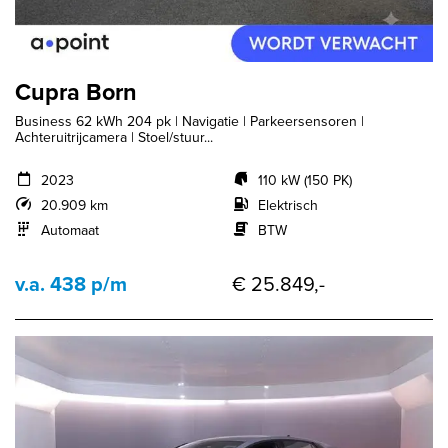
Cupra Born
Business 62 kWh 204 pk | Navigatie | Parkeersensoren |
Achteruitrijcamera | Stoel/stuur...
2023
110 kW (150 PK)
20.909 km
Elektrisch
Automaat
BTW
v.a. 438 p/m
€ 25.849,-