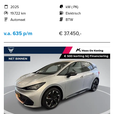
2025
kW ( PK)
19.722 km
Elektrisch
Automaat
BTW
v.a. 635 p/m
€ 37.450,-