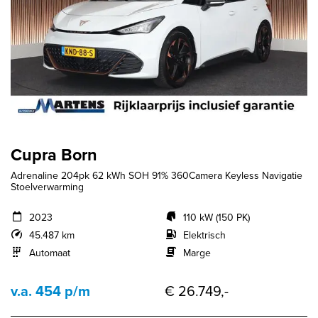
Cupra Born
Adrenaline 204pk 62 kWh SOH 91% 360Camera Keyless Navigatie
Stoelverwarming
2023
110 kW (150 PK)
45.487 km
Elektrisch
Automaat
Marge
v.a. 454 p/m
€ 26.749,-