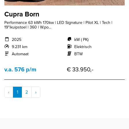
Cupra Born
Performance 63 kWh 170kw | LED Signature | Pilot XL | Tech |
19"|kuipstoel | 360 | W.po...
2025
kW ( PK)
9.231 km
Elektrisch
Automaat
BTW
v.a. 576 p/m
€ 33.950,-
‹
1
2
›