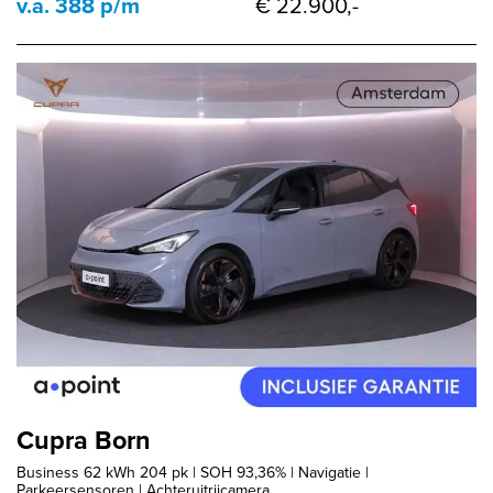
v.a. 388 p/m
€ 22.900,-
Cupra Born
Business 62 kWh 204 pk | SOH 93,36% | Navigatie |
Parkeersensoren | Achteruitrijcamera ...