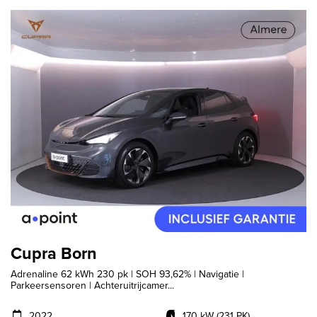
Cupra Born
Adrenaline 62 kWh 230 pk | SOH 93,62% | Navigatie |
Parkeersensoren | Achteruitrijcamer...
2022
170 kW (231 PK)