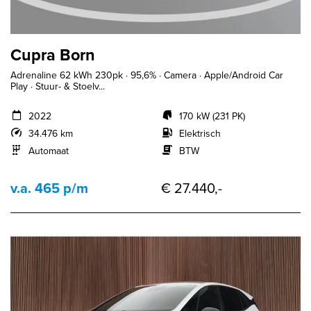
Cupra Born
Adrenaline 62 kWh 230pk · 95,6% · Camera · Apple/Android Car
Play · Stuur- & Stoelv...
2022
170 kW (231 PK)
34.476 km
Elektrisch
Automaat
BTW
v.a. 465 p/m
€ 27.440,-