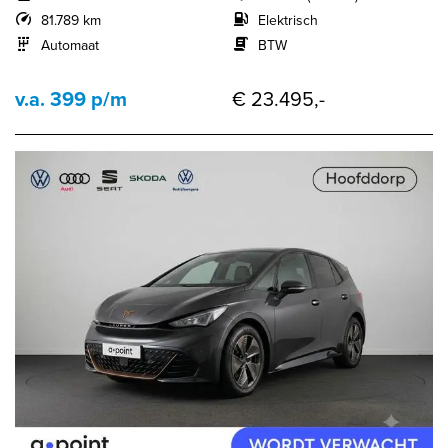
81.789 km
Elektrisch
Automaat
BTW
v.a. 399 p/m
€ 23.495,-