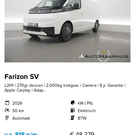
Farizon SV
L2H1 | 270gr deuren | 2.000kg trekgew. | Camera | 8 jr. Garantie |
Apple Carplay | Adap...
2026
kW ( PK)
50 km
Elektrisch
Automaat
BTW
v.a. 818 p/m
€ 48.279,-