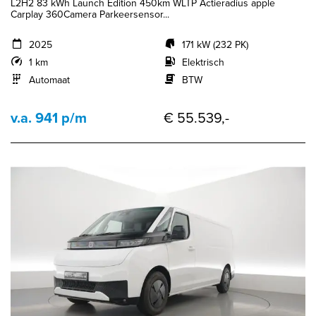
L2H2 83 kWh Launch Edition 450km WLTP Actieradius apple
Carplay 360Camera Parkeersensor...
2025
171 kW (232 PK)
1 km
Elektrisch
Automaat
BTW
v.a. 941 p/m
€ 55.539,-