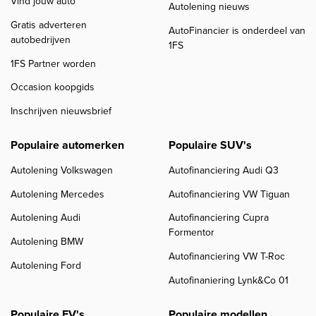
Vind jouw auto
Autolening nieuws
Gratis adverteren
AutoFinancier is onderdeel van
autobedrijven
1FS
1FS Partner worden
Occasion koopgids
Inschrijven nieuwsbrief
Populaire automerken
Populaire SUV's
Autolening Volkswagen
Autofinanciering Audi Q3
Autolening Mercedes
Autofinanciering VW Tiguan
Autolening Audi
Autofinanciering Cupra
Formentor
Autolening BMW
Autofinanciering VW T-Roc
Autolening Ford
Autofinaniering Lynk&Co 01
Populaire EV's
Populaire modellen