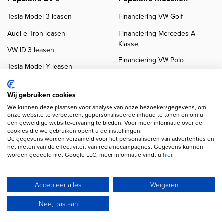
Tesla Model 3 leasen
Financiering VW Golf
Audi e-Tron leasen
Financiering Mercedes A
Klasse
VW ID.3 leasen
Financiering VW Polo
Tesla Model Y leasen
Financiering BMW 3-Serie
VW ID.4 leasen
Financiering Audi A3
Wij gebruiken cookies
We kunnen deze plaatsen voor analyse van onze bezoekersgegevens, om
onze website te verbeteren, gepersonaliseerde inhoud te tonen en om u
een geweldige website-ervaring te bieden. Voor meer informatie over de
cookies die we gebruiken opent u de instellingen.
De gegevens worden verzameld voor het personaliseren van advertenties en
het meten van de effectiviteit van reclamecampagnes. Gegevens kunnen
worden gedeeld met Google LLC, meer informatie vindt u
hier
.
Copyright navigation
Privacy verklaring
Cookieverklaring
Disclaimer
Klanten beoordelingen
Autobedrijven
Accepteer alles
Weigeren
Wij gebruiken AI voor afbeeldingen en teksten
Nee, pas aan
© 2026 Autofinancier
Powered by 1FS.nl