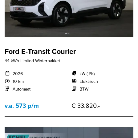
Ford E-Transit Courier
44 kWh Limited Winterpakket
2026
kW ( PK)
10 km
Elektrisch
Automaat
BTW
v.a. 573 p/m
€ 33.820,-